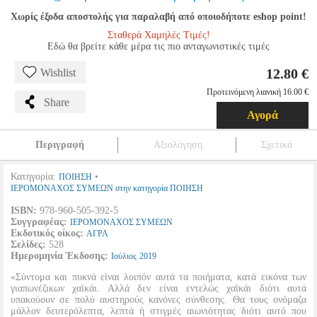
Χωρίς έξοδα αποστολής για παραλαβή από οποιοδήποτε eshop point!
Σταθερά Χαμηλές Τιμές!
Εδώ θα βρείτε κάθε μέρα τις πιο ανταγωνιστικές τιμές
12.80 €
Wishlist
Προτεινόμενη λιανική 16.00 €
Share
Αγορά
Περιγραφή
Αξιολόγηση
Σχετικά
Κατηγορία:
•
ΠΟΙΗΣΗ
ΙΕΡΟΜΟΝΑΧΟΣ ΣΥΜΕΩΝ στην κατηγορία ΠΟΙΗΣΗ
ISBN:
978-960-505-392-5
Συγγραφέας:
ΙΕΡΟΜΟΝΑΧΟΣ ΣΥΜΕΩΝ
Εκδοτικός οίκος:
ΑΓΡΑ
Σελίδες:
528
Ημερομηνία Έκδοσης:
Ιούλιος
2019
«Σύντομα και πυκνά είναι λοιπόν αυτά τα ποιήματα, κατά εικόνα των
γιαπωνέζικων χαϊκάι. Αλλά δεν είναι εντελώς χαϊκάι διότι αυτά
υπακούουν σε πολύ αυστηρούς κανόνες σύνθεσης. Θα τους ονόμαζα
μάλλον δευτερόλεπτα, λεπτά ή στιγμές αιωνιότητας διότι αυτό που