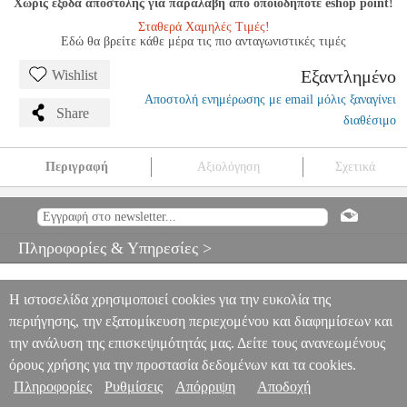
Χωρίς έξοδα αποστολής για παραλαβή από οποιοδήποτε eshop point!
Σταθερά Χαμηλές Τιμές!
Εδώ θα βρείτε κάθε μέρα τις πιο ανταγωνιστικές τιμές
Εξαντλημένο
Wishlist
Αποστολή ενημέρωσης με email μόλις ξαναγίνει
Share
διαθέσιμο
Περιγραφή
Αξιολόγηση
Σχετικά
MAURICE RAVEL - GASPARD DE LA NUIT FOR SOLO
PIANO (URTEXT) / ΕΚΔΟΣΕΙΣ PETERS
MSC.604936
MSC.604936
EDITION PETERS
EDITION PETERS
ΜΟΥΣΙΚΑ
Πληροφορίες & Υπηρεσίες >
ΒΙΒΛΙΑ ΠΛΗΚΤΡΩΝ
MAURICE RAVEL - GASPARD DE LA
NUIT FOR SOLO PIANO (URTEXT) / ΕΚΔΟΣΕΙΣ PETERS
0
Η ιστοσελίδα χρησιμοποιεί cookies για την ευκολία της
περιήγησης, την εξατομίκευση περιεχομένου και διαφημίσεων και
την ανάλυση της επισκεψιμότητάς μας. Δείτε τους ανανεωμένους
όρους χρήσης για την προστασία δεδομένων και τα cookies.
Πληροφορίες
Ρυθμίσεις
Απόρριψη
Αποδοχή