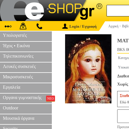
Login / Εγγραφή
Αρχική
>
Βιβλ
Υπολογιστές
ΜΑΤ
Ήχος • Εικόνα
BKS.0
Τηλεπικοινωνίες
Κατηγο
Λευκές συσκευές
Υποκατ
Διαθεσ
Μικροσυσκευές
Χωρίς 
Εργαλεία
Σταθ
Οργανα γυμναστικής
ΝΕΟ
Εδώ θ
Outdoor
Μουσικά όργανα
Προτειν
Security