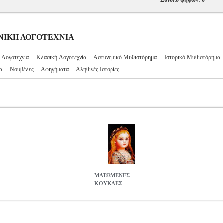
Σύνολο ψήφων: 0
ΛΗΝΙΚΗ ΛΟΓΟΤΕΧΝΙΑ
 Λογοτεχνία
Κλασική Λογοτεχνία
Αστυνομικό Μυθιστόρημα
Ιστορικό Μυθιστόρημα
α
Νουβέλες
Αφηγήματα
Αληθινές Ιστορίες
ΜΑΤΩΜΕΝΕΣ
ΚΟΥΚΛΕΣ
150
BKS.0035150
ΜΠΑΝΙΑ ΕΛΕΝΗ
ΜΠΑΝΙΑ ΕΛΕΝΗ
ΕΛΛΗΝΙ
ατηγορία ΕΛΛΗΝΙΚΗ ΛΟΓΟΤΕΧΝΙΑ ISBN: 960-264-152-5 Συγγ
: 14x21 Ημερομηνία Έκδοσης: 1999 Ρουμανία, 1981. Πολλοί φοιτητ