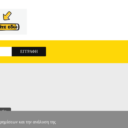
Κωνσταντής, ένα ντροπαλό αγόρι από την Αθήνα,
ια ενώ το βράδυ, έχοντας πάθος για το παιδικό
 πείσμα της αυταρχικής μητέρας του Κωνσταντή
ει το ζευγάρι φέρνοντας σκοτάδι και δυστυχία
μπαίνοντας βαθιά μες στις καρδιές μας, μια
ρώπων με τραγικά επακόλουθα.
ΜΑΤΩΜΕΝΕΣ
αφημίσεων και την ανάλυση της