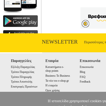
Γιουγκοσλάβοι, Γερμανοί ετοιμάζονται ν
γνωρίζει μια κοπέλα, τη Μαριάννα, μια 
θέατρο, παρακολουθεί μαθήματα κουκλοθέ
από τη μια μεριά και το χάος που επικ
εκεί όπου άνθιζε η ελπίδα και ο έρω
απεικόνιση των παρεμβάσεων της εξουσ
NEWSLETTER
Περισσότερες 
Παραγγελίες
Εταιρία
Επικοινωνία
Εξέλιξη Παραγγελίας
Καταστήματα e-
Επικοινωνία
shop points
Τρόποι Παραγγελίας
Blog
Business To Business
Τρόποι Πληρωμής
FAQ
Τα νέα του e-shop.gr
Τρόποι Αποστολής
Feedback
Η εταιρεία
Επιστροφές Προιόντων
Οροι χρήσης
Cookies
Η ιστοσελίδα χρησιμοποιεί cookies γι