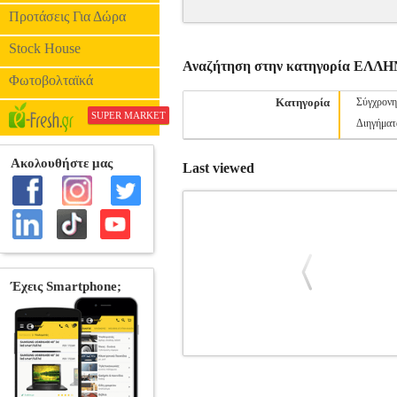
Προτάσεις Για Δώρα
Stock House
Αναζήτηση στην κατηγορία ΕΛ
Φωτοβολταϊκά
Κατηγορία
Σύγχρονη
SUPER MARKET
Διηγήματ
Last viewed
ΜΑΤΩΜΕΝΕΣ ΚΟΥΚΛΕΣ
BKS.0035
ΛΟΓΟΤΕΧΝΙΑ •ΜΠΑΝΙΑ ΕΛΕΝΗ στην κ
ΧΑΤΖΗΝΙΚΟΛΗ Σελίδες: 223 Διαστάσεις