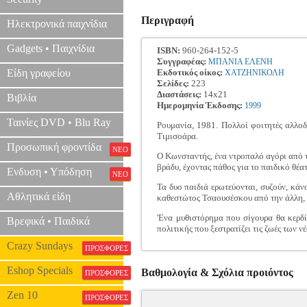
Περιγραφή
Ηλεκτρονικά παιχνίδια
Gadgets • Παιχνίδια
ISBN:
960-264-152-5
Συγγραφέας:
ΜΠΑΝΙΑ ΕΛΕΝΗ
Είδη γραφείου
Εκδοτικός οίκος:
ΧΑΤΖΗΝΙΚΟΛΗ
Σελίδες:
223
Διαστάσεις:
14x21
Βιβλία
Ημερομηνία Έκδοσης:
1999
Ταινίες DVD • Blu Ray
Ρουμανία, 1981. Πολλοί φοιτητές αλλοδα
Τιμισοάρα.
Προσωπική φροντίδα
ΝΕΟ
Ο Κωνσταντής, ένα ντροπαλό αγόρι από τ
βράδυ, έχοντας πάθος για το παιδικό θέ
Ενδυση • Υπόδηση
ΝΕΟ
Τα δυο παιδιά ερωτεύονται, συζούν, κάν
Αθλητικά είδη
καθεστώτος Τσαουσέσκου από την άλλη, χω
'Ενα μυθιστόρημα που σίγουρα θα κερδί
Βρεφικά • Παιδικά
πολιτικής που ξεστρατίζει τις ζωές των
Crazy Sundays
ΠΡΟΣΦΟΡΕΣ
Eshop Specials
Βαθμολογία & Σχόλια προιόντος
ΠΡΟΣΦΟΡΕΣ
Zen 10
ΠΡΟΣΦΟΡΕΣ