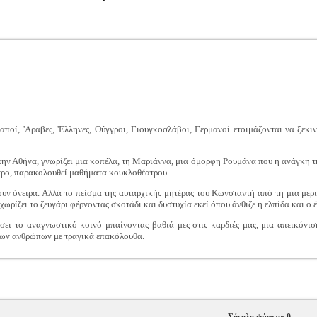
ποί, 'Αραβες, 'Ελληνες, Ούγγροι, Γιουγκοσλάβοι, Γερμανοί ετοιμάζονται να ξεκι
ην Αθήνα, γνωρίζει μια κοπέλα, τη Μαριάννα, μια όμορφη Ρουμάνα που η ανάγκη τ
ατρο, παρακολουθεί μαθήματα κουκλοθέατρου.
ουν όνειρα. Αλλά το πείσμα της αυταρχικής μητέρας του Κωνσταντή από τη μια μερ
ρίζει το ζευγάρι φέρνοντας σκοτάδι και δυστυχία εκεί όπου άνθιζε η ελπίδα και ο 
σει το αναγνωστικό κοινό μπαίνοντας βαθιά μες στις καρδιές μας, μια απεικόνι
 νέων ανθρώπων με τραγικά επακόλουθα.