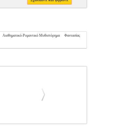
Σχολιάστε και ψηφίστε
Αισθηματικό-Ρομαντικό Μυθιστόρημα
Φαντασίας
ΚΗ ΛΟΓΟΤΕΧΝΙΑ
Κατηγορία: ΕΛΛΗΝΙΚΗ
ραφέας: ΜΠΑΝΙΑ ΕΛΕΝΗ Εκδοτικός οίκος:
ές αλλοδαποί, 'Αραβες, 'Ελληνες, Ούγγροι,