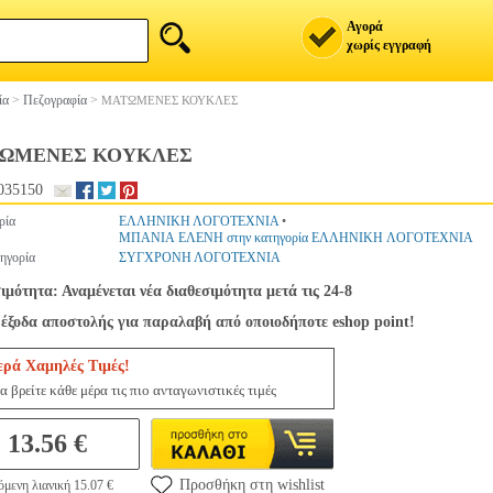
Αγορά
χωρίς εγγραφή
ία
>
Πεζογραφία
>
ΜΑΤΩΜΕΝΕΣ ΚΟΥΚΛΕΣ
ΩΜΕΝΕΣ ΚΟΥΚΛΕΣ
035150
ρία
ΕΛΛΗΝΙΚΗ ΛΟΓΟΤΕΧΝΙΑ
•
ΜΠΑΝΙΑ ΕΛΕΝΗ στην κατηγορία ΕΛΛΗΝΙΚΗ ΛΟΓΟΤΕΧΝΙΑ
ηγορία
ΣΥΓΧΡΟΝΗ ΛΟΓΟΤΕΧΝΙΑ
ιμότητα: Αναμένεται νέα διαθεσιμότητα μετά τις 24-8
έξοδα αποστολής για παραλαβή από οποιοδήποτε eshop point!
ερά Χαμηλές Τιμές!
α βρείτε κάθε μέρα τις πιο ανταγωνιστικές τιμές
13.56 €
Προσθήκη στη wishlist
όμενη λιανική 15.07 €