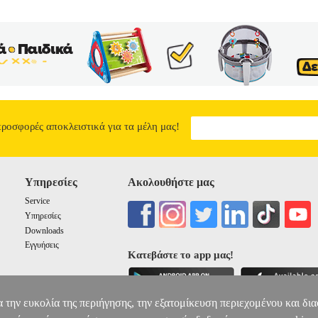
α ξεκινήσουν τις σπουδές τους στην ιατρική σχολή της Τιμισοάρα. Ο 
όμορφη Ρουμάνα που η ανάγκη την υποχρεώνει να εργάζεται σαν πωλήτρ
ατρου. Τα δυο παιδιά ερωτεύονται, συζούν, κάνουν όνειρα. Αλλά το
ράτησε με την πτώση του καθεστώτος Τσαουσέσκου από την άλλη, χωρίζ
τας. 'Ενα μυθιστόρημα που σίγουρα θα κερδίσει το αναγνωστικό κοινό 
ίας, μητρικής και πολιτικής που ξεστρατίζει τις ζωές των νέων ανθ
ΚΟΥΚΛΕΣ
12.2
προσφορές αποκλειστικά για τα μέλη μας!
Υπηρεσίες
Ακολουθήστε μας
Service
Υπηρεσίες
Downloads
Εγγυήσεις
Κατεβάστε το app μας!
α την ευκολία της περιήγησης, την εξατομίκευση περιεχομένου και δι