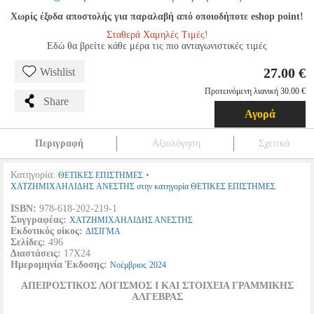
Χωρίς έξοδα αποστολής για παραλαβή από οποιοδήποτε eshop point!
Σταθερά Χαμηλές Τιμές!
Εδώ θα βρείτε κάθε μέρα τις πιο ανταγωνιστικές τιμές
27.00 €
Wishlist
Προτεινόμενη λιανική 30.00 €
Share
Αγορά
Περιγραφή
Αξιολόγηση
Σχετικά
Κατηγορία:
•
ΘΕΤΙΚΕΣ ΕΠΙΣΤΗΜΕΣ
ΧΑΤΖΗΜΙΧΑΗΛΙΔΗΣ ΑΝΕΣΤΗΣ στην κατηγορία ΘΕΤΙΚΕΣ ΕΠΙΣΤΗΜΕΣ
ISBN:
978-618-202-219-1
Συγγραφέας:
ΧΑΤΖΗΜΙΧΑΗΛΙΔΗΣ ΑΝΕΣΤΗΣ
Εκδοτικός οίκος:
ΔΙΣΙΓΜΑ
Σελίδες:
496
Διαστάσεις:
17Χ24
Ημερομηνία Έκδοσης:
Νοέμβριος
2024
ΑΠΕΙΡΟΣΤΙΚΟΣ ΛΟΓΙΣΜΟΣ Ι ΚΑΙ ΣΤΟΙΧΕΙΑ ΓΡΑΜΜΙΚΗΣ
ΑΛΓΕΒΡΑΣ