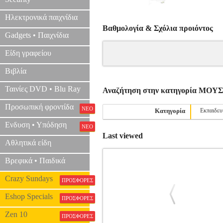
Ηλεκτρονικά παιχνίδια
Βαθμολογία & Σχόλια προιόντος
Gadgets • Παιχνίδια
Είδη γραφείου
Βιβλία
Ταινίες DVD • Blu Ray
Αναζήτηση στην κατηγορία ΜΟ
Προσωπική φροντίδα
ΝΕΟ
Κατηγορία
Εκπαιδευ
Ενδυση • Υπόδηση
ΝΕΟ
Last viewed
Αθλητικά είδη
Βρεφικά • Παιδικά
Crazy Sundays
ΠΡΟΣΦΟΡΕΣ
Eshop Specials
ΠΡΟΣΦΟΡΕΣ
Zen 10
ΠΡΟΣΦΟΡΕΣ