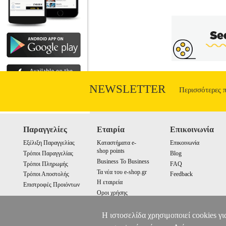
NEWSLETTER
Περισσότερες 
Παραγγελίες
Εταιρία
Επικοινωνία
Εξέλιξη Παραγγελίας
Καταστήματα e-
Επικοινωνία
shop points
Τρόποι Παραγγελίας
Blog
Business To Business
Τρόποι Πληρωμής
FAQ
Τα νέα του e-shop.gr
Τρόποι Αποστολής
Feedback
Η εταιρεία
Επιστροφές Προιόντων
Οροι χρήσης
Cookies
Η ιστοσελίδα χρησιμοποιεί cookies γι