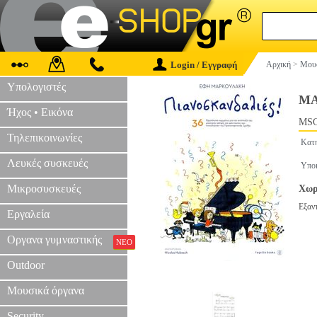
Login / Εγγραφή
Αρχική
>
Μουσ
Υπολογιστές
MΑ
Ήχος • Εικόνα
MSC
Τηλεπικοινωνίες
Κατ
Λευκές συσκευές
Υπο
Μικροσυσκευές
Χωρ
Εξαν
Εργαλεία
Οργανα γυμναστικής
ΝΕΟ
Outdoor
Μουσικά όργανα
Security