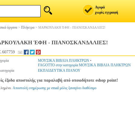
Αγορά
χωρίς εγγραφή
ικά όργανα
>
Πλήκτρα
>
MΑΡΚΟΥΛΑΚΗ ΈΦΗ - ΠΙΑΝΟΣΚΑΝΔΑΛΙΕΣ!
ΡΚΟΥΛΑΚΗ ΈΦΗ - ΠΙΑΝΟΣΚΑΝΔΑΛΙΕΣ!
.607759
ηγορία
ΜΟΥΣΙΚΑ ΒΙΒΛΙΑ ΠΛΗΚΤΡΩΝ
•
FAGOTTO στην κατηγορία ΜΟΥΣΙΚΑ ΒΙΒΛΙΑ ΠΛΗΚΤΡΩΝ
κατηγορία
ΕΚΠΑΙΔΕΥΤΙΚΑ ΠΙΑΝΟΥ
ίς έξοδα αποστολής για παραλαβή από οποιοδήποτε eshop point!
τλημένο.
Αποστολή ενημέρωσης με email μόλις ξαναγίνει διαθέσιμο