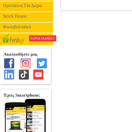
Προτάσεις Για Δώρα
MΑΡΚΟΥΛΑΚΗ ΈΦΗ - ΠΙΑΝΟΣΚΑΝ
Stock House
Φωτοβολταϊκά
SUPER MARKET