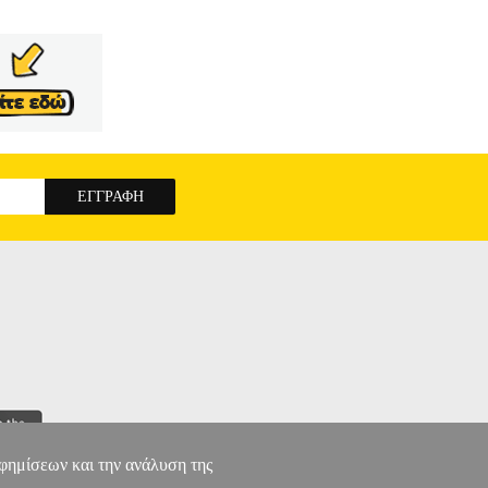
 για την ανάπτυξη νέων προϊόντων ώστε να μην
ζονται οι στόχοι της και πώς γίνεται η ανάλυσή
Ποιες είναι οι εφαρμοζόμενες τεχνικές και τα
ΟΙΟΝΤΩΝ ΞΥΛΟΥ
αφημίσεων και την ανάλυση της