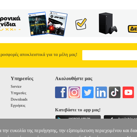
είναι τα ερωτήματα και οι προβληματισμοί που θα πρέπει να υπάρχουν
τμηματοποιείται η αγορά επίπλου και προϊόντων ξύλου, πώς προσδιορί
για να είναι αποτελεσματικές οι δημόσιες σχέσεις μιας επιχείρησης; 
ησης των πωλήσεων επίπλων;
ΜΑΡΚΕΤΙΝΓΚ ΕΠΙΠΛΩΝ ΚΑΙ ΠΡ
43.73
προσφορές αποκλειστικά για τα μέλη μας!
Υπηρεσίες
Ακολουθήστε μας
Service
Υπηρεσίες
Downloads
Εγγυήσεις
Κατεβάστε το app μας!
α την ευκολία της περιήγησης, την εξατομίκευση περιεχομένου και δι