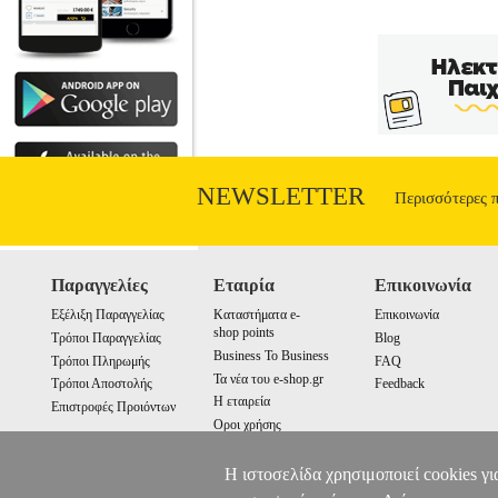
ιδεών για νέες γραμμές επίπλων, ποια 
αποτύχουν; Με βάση ποια χαρακτηριστικά 
της; Πώς μπορούν να οργανωθούν σωστά 
μέσα προώθ
NEWSLETTER
Περισσότερες 
Παραγγελίες
Εταιρία
Επικοινωνία
Εξέλιξη Παραγγελίας
Καταστήματα e-
Επικοινωνία
shop points
Τρόποι Παραγγελίας
Blog
Business To Business
Τρόποι Πληρωμής
FAQ
Τα νέα του e-shop.gr
Τρόποι Αποστολής
Feedback
Η εταιρεία
Επιστροφές Προιόντων
Οροι χρήσης
Cookies
Η ιστοσελίδα χρησιμοποιεί cookies γι