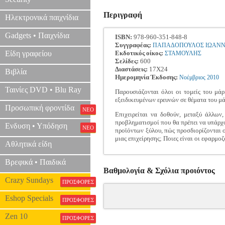
Περιγραφή
Ηλεκτρονικά παιχνίδια
Gadgets • Παιχνίδια
ISBN:
978-960-351-848-8
Συγγραφέας:
ΠΑΠΑΔΟΠΟΥΛΟΣ ΙΩΑΝ
Είδη γραφείου
Εκδοτικός οίκος:
ΣΤΑΜΟΥΛΗΣ
Σελίδες:
600
Διαστάσεις:
17Χ24
Βιβλία
Ημερομηνία Έκδοσης:
Νοέμβριος
2010
Ταινίες DVD • Blu Ray
Παρουσιάζονται όλοι οι τομείς του μά
εξειδικευμένων ερευνών σε θέματα του μ
Προσωπική φροντίδα
ΝΕΟ
Επιχειρείται να δοθούν, μεταξύ άλλων
προβληματισμοί που θα πρέπει να υπάρχ
Ενδυση • Υπόδηση
ΝΕΟ
προϊόντων ξύλου, πώς προσδιορίζονται ο
μιας επιχείρησης; Ποιες είναι οι εφαρμ
Αθλητικά είδη
Βρεφικά • Παιδικά
Βαθμολογία & Σχόλια προιόντος
Crazy Sundays
ΠΡΟΣΦΟΡΕΣ
Eshop Specials
ΠΡΟΣΦΟΡΕΣ
Zen 10
ΠΡΟΣΦΟΡΕΣ