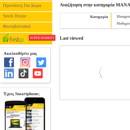
Αναζήτηση στην κατηγορία M
Προτάσεις Για Δώρα
Stock House
Κατηγορία
Managem
Μαθηματ
Φωτοβολταϊκά
Last viewed
SUPER MARKET
ΜΑΡΚΕΤΙΝΓΚ ΕΠΙΠΛΩΝ ΚΑΙ ΠΡ
MANAGEMENT - ΟΙΚΟΝ
MANAGEMENT - ΟΙΚΟΝΟΜΙΚΑ ISBN: 
Διαστάσεις: 17Χ24 Ημερομηνία Έκδοσης:
επιχείρηση επίπλου και προϊόντων ξύλου
έχουν συνταχθεί ειδικά για τη διεξαγωγή