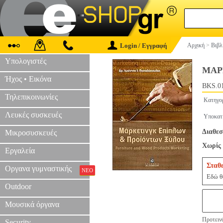
Login / Εγγραφή
Αρχική
>
Βιβλ
Υπολογιστές
ΜΑΡ
Ήχος • Εικόνα
BKS.0
Τηλεπικοινωνίες
Κατηγο
Λευκές συσκευές
Υποκατ
Διαθεσ
Μικροσυσκευές
Χωρίς 
Εργαλεία
Σταθ
Οργανα γυμναστικής
ΝΕΟ
Εδώ θα
Outdoor
Μουσικά όργανα
Προτεινό
Security