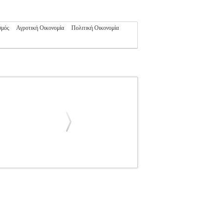
σμός
Αγροτική Οικονομία
Πολιτική Οικονομία
 ΙΩΑΝΝΗΣ
ΠΑΠΑΔΟΠΟΥΛΟΣ ΙΩΑΝΝΗΣ
ΥΛΟΣ ΙΩΑΝΝΗΣ στην κατηγορία
οτικός οίκος: ΣΤΑΜΟΥΛΗΣ Σελίδες: 600
υ μπορούν να βρουν εφαρμογή σε μια σύγχρονη
άρκετινγκ και παρατίθενται ερωτηματολόγια που
ς σε ερωτήματα όπως: Ποιες είναι οι πηγές νέων