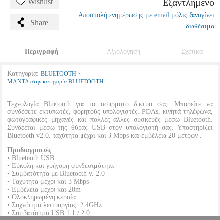
Εξαντλημένο
Wishlist
Αποστολή ενημέρωσης με email μόλις ξαναγίνει
Share
διαθέσιμο
Περιγραφή
Αξιολόγηση
Σχετικά
Κατηγορία:
•
BLUETOOTH
MANTA στην κατηγορία BLUETOOTH
Τεχνολογία Bluetooth για το ασύρματο δίκτυο σας. Μπορείτε να
συνδέσετε εκτυπωτές, φορητούς υπολογιστές, PDAs, κινητά τηλέφωνα,
φωτογραφικές μηχανές και πολλές άλλες συσκευές μέσω Bluetooth.
Συνδέεται μέσω της θύρας USB στον υπολογιστή σας. Υποστηρίζει
Bluetooth v2.0, ταχύτητα μέχρι και 3 Mbps και εμβέλεια 20 μέτρων .
Προδιαγραφές
• Bluetooth USB
• Εύκολη και γρήγορη συνδεσιμότητα
• Συμβατότητα με Bluetooth v. 2.0
• Ταχύτητα μέχρι και 3 Mbps
• Εμβέλεια μέχρι και 20m
• Ολοκληρωμένη κεραία
• Συχνότητα λειτουργίας: 2.4GHz
• Συμβατότητα USB 1.1 / 2.0