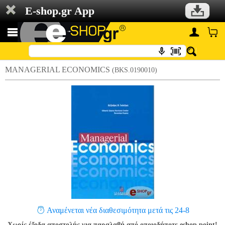
E-shop.gr App
MANAGERIAL ECONOMICS
(BKS.0190010)
Αναμένεται νέα διαθεσιμότητα μετά τις 24-8
Χωρίς έξοδα αποστολής για παραλαβή από οποιοδήποτε eshop point!