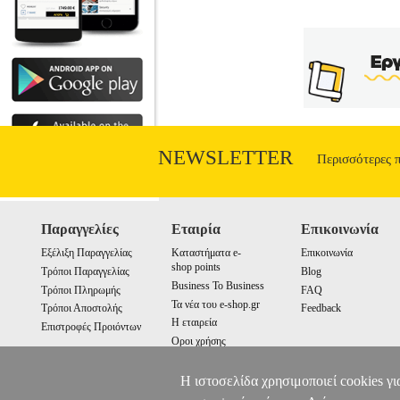
NEWSLETTER
Περισσότερες 
Παραγγελίες
Εταιρία
Επικοινωνία
Εξέλιξη Παραγγελίας
Καταστήματα e-
Επικοινωνία
shop points
Τρόποι Παραγγελίας
Blog
Business To Business
Τρόποι Πληρωμής
FAQ
Τα νέα του e-shop.gr
Τρόποι Αποστολής
Feedback
Η εταιρεία
Επιστροφές Προιόντων
Οροι χρήσης
Cookies
Η ιστοσελίδα χρησιμοποιεί cookies γι