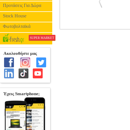
Προτάσεις Για Δώρα
Stock House
Φωτοβολταϊκά
ΜΑΓΝΗΣΙΑ 56G POWER SYSTEM PS
ΙΜΑΝΤΕΣ ΓΥΜΝΑΣΤΙΚΗΣ •POWER SYSTE
SUPER MARKET
προσφέρει γερή και σταθερή λαβή. Είναι
την υγρασία από τα χέρια και προλαμβά
παρενέργειες σταματήστε αμέσως τη 