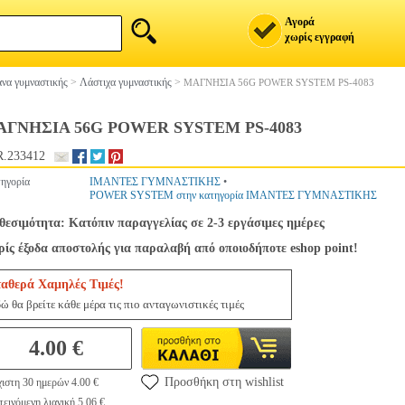
Αγορά
χωρίς εγγραφή
να γυμναστικής
>
Λάστιχα γυμναστικής
>
ΜΑΓΝΗΣΙΑ 56G POWER SYSTEM PS-4083
ΓΝΗΣΙΑ 56G POWER SYSTEM PS-4083
.233412
ηγορία
ΙΜΑΝΤΕΣ ΓΥΜΝΑΣΤΙΚΗΣ
•
POWER SYSTEM στην κατηγορία ΙΜΑΝΤΕΣ ΓΥΜΝΑΣΤΙΚΗΣ
θεσιμότητα: Κατόπιν παραγγελίας σε 2-3 εργάσιμες ημέρες
ίς έξοδα αποστολής για παραλαβή από οποιοδήποτε eshop point!
ταθερά Χαμηλές Τιμές!
ώ θα βρείτε κάθε μέρα τις πιο ανταγωνιστικές τιμές
4.00 €
Προσθήκη στη wishlist
ιστη 30 ημερών 4.00 €
εινόμενη λιανική 5.06 €