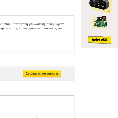
ολούνται με ενόργανη γυμναστική, άρση βαρών,
ς προπόνησης. Η μαγνησία είναι ασφαλής για
Σχολιάστε και ψηφίστε