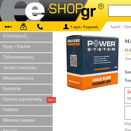
Login / Εγγραφή
Αρχική
>
Οργα
Υπολογιστές
ΜΑ
Ήχος • Εικόνα
PER
Τηλεπικοινωνίες
Κατ
Λευκές συσκευές
Δια
Μικροσυσκευές
Χωρ
Εργαλεία
Σ
Εδ
Οργανα γυμναστικής
ΝΕΟ
Outdoor
Μουσικά όργανα
Ελάχ
Security
Προτ