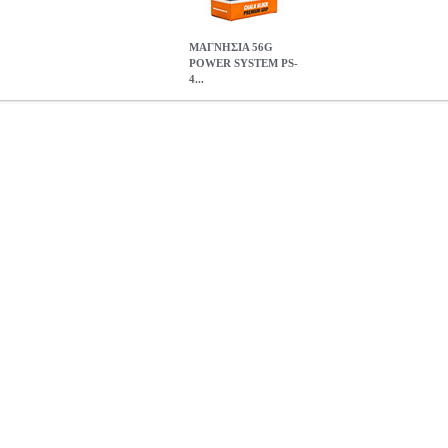
ΜΑΓΝΗΣΙΑ 56G
POWER SYSTEM PS-
4...
-4083
PER.233412
PER.233412
POWER SYSTEM
POWER SYS
M στην κατηγορία ΙΜΑΝΤΕΣ ΓΥΜΝΑΣΤΙΚΗΣ Η μαγνησία αυτή εί
 ιδανική για όσους ασχολούνται με ενόργανη γυμναστική, άρση βαρών,
νει την ολίσθηση κατά τη διάρκεια της προπόνησης. Η μαγνησία είναι
χρήση του προϊόντος!• Ποσότητα: 56gr.• Κατάλληλο για: Ενόργανη γυμ
ΜΑΓΝΗΣΙΑ 56G POWER SYSTEM PS-4083
4.00