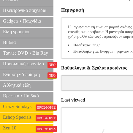
Περιγραφή
Ηλεκτρονικά παιχνίδια
Gadgets • Παιχνίδια
Η μαγνησία αυτή είναι σε μορφή σκόνης 
Είδη γραφείου
crossfit, και ορειβασία. Η μαγνησία απ
χρήση, αλλά εάν τυχόν προκύψουν παρενέ
Βιβλία
Ποσότητα:
56gr.
Κατάλληλο για:
Ενόργανη γυμναστική,
Ταινίες DVD • Blu Ray
Προσωπική φροντίδα
ΝΕΟ
Βαθμολογία & Σχόλια προιόντος
Ενδυση • Υπόδηση
ΝΕΟ
Αθλητικά είδη
Βρεφικά • Παιδικά
Last viewed
Crazy Sundays
ΠΡΟΣΦΟΡΕΣ
Eshop Specials
ΠΡΟΣΦΟΡΕΣ
Zen 10
ΠΡΟΣΦΟΡΕΣ