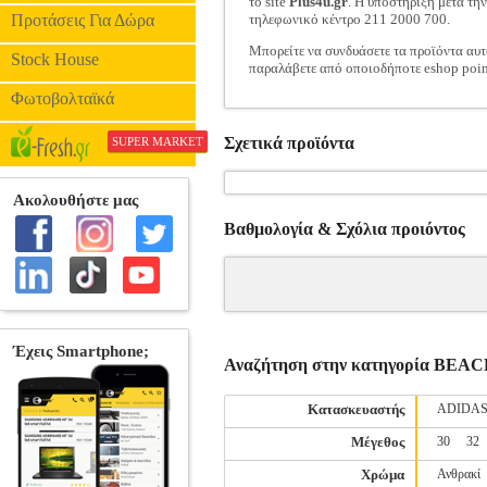
το site
Plus4u.gr
. Η υποστήριξη μετά τη
Προτάσεις Για Δώρα
τηλεφωνικό κέντρο 211 2000 700.
Μπορείτε να συνδυάσετε τα προϊόντα αυτ
Stock House
παραλάβετε από οποιοδήποτε eshop poin
Φωτοβολταϊκά
Σχετικά προϊόντα
SUPER MARKET
Βαθμολογία & Σχόλια προιόντος
Αναζήτηση στην κατηγορία B
Κατασκευαστής
ADIDA
Μέγεθος
30
32
Χρώμα
Ανθρακί