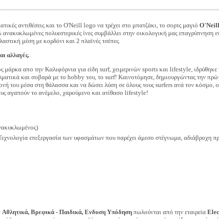
κές αντιθέσεις και το O'Neill logo να τρέχει στο μπατζάκι, το σορτς μαγιό
O'Neil
 ανακυκλωμένες πολυεστερικές ίνες συμβάλλει στην οικολογική μας επαγρύπνηση ε
λαστική μέση με κορδόνι και 2 πλαϊνές τσέπες.
αι αλλαγές.
 μάρκα απο την Καλιφόρνια για είδη surf, χειμερινών sports και lifestyle, ιδρύθηκε
λματικά και σοβαρά με το hobby του, το surf! Καινοτόμησε, δημιουργώντας την πρώ
ονή του μέσα στη θάλασσα και να δώσει λύση σε όλους τους surfers ανά τον κόσμο, 
ους αγαπούν το ανέμελο, χαρούμενο και ατίθασο lifestyle!
νακυκλωμένος)
 Τεχνολογία επεξεργασία των υφασμάτων που παρέχει άμεσο στέγνωμα, αδιάβροχη πρ
ν
Αθλητικά, Βρεφικά - Παιδικά, Ενδυση Υπόδηση
πωλούνται από την εταιρεία
Ele