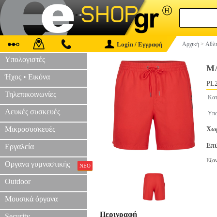
Login / Εγγραφή
Αρχική
>
Αθλη
Υπολογιστές
Μ
Ήχος • Εικόνα
PL2
Τηλεπικοινωνίες
Κατ
Λευκές συσκευές
Υπο
Μικροσυσκευές
Χωρ
Επ
Εργαλεία
Εξα
Οργανα γυμναστικής
ΝΕΟ
Outdoor
Μουσικά όργανα
Περιγραφή
Security