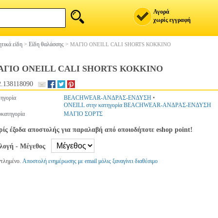
Αγορά
χωρίς εγγραφή
τικά είδη
>
Είδη θαλάσσης
>
ΜΑΓΙΟ ONEILL CALI SHORTS ΚΟΚΚΙΝΟ
ΑΓΙΟ ONEILL CALI SHORTS ΚΟΚΚΙΝΟ
.138118090
ηγορία
BEACHWEAR-ΑΝΔΡΑΣ-ΕΝΔΥΣΗ
•
ONEILL στην κατηγορία BEACHWEAR-ΑΝΔΡΑΣ-ΕΝΔΥΣΗ
κατηγορία
ΜΑΓΙΟ ΣΟΡΤΣ
ίς έξοδα αποστολής για παραλαβή από οποιοδήποτε eshop point!
ιλογή - Μέγεθος
ντλημένο.
Αποστολή ενημέρωσης με email μόλις ξαναγίνει διαθέσιμο