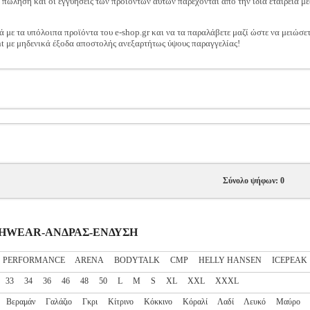
ν πώληση και οι εγγυήσεις των προϊόντων αυτών παρέχονται από την ίδια εταιρεία μέ
ά με τα υπόλοιπα προϊόντα του e-shop.gr και να τα παραλάβετε μαζί ώστε να μειώσε
t με μηδενικά έξοδα αποστολής ανεξαρτήτως ύψους παραγγελίας!
Σύνολο ψήφων: 0
EACHWEAR-ΑΝΔΡΑΣ-ΕΝΔΥΣΗ
S PERFORMANCE
ARENA
BODYTALK
CMP
HELLY HANSEN
ICEPEAK
33
34
36
46
48
50
L
M
S
XL
XXL
XXXL
Βεραμάν
Γαλάζιο
Γκρι
Κίτρινο
Κόκκινο
Κόραλί
Λαδί
Λευκό
Μαύρο