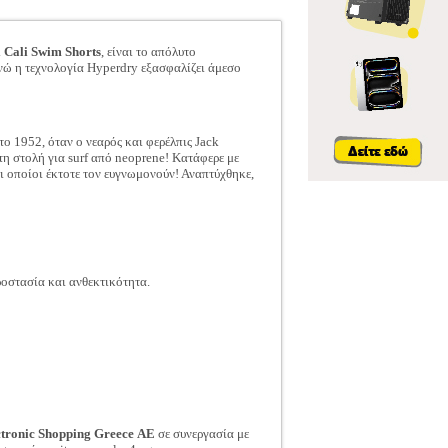
l Cali Swim Shorts
, είναι το απόλυτο
νώ η τεχνολογία Hyperdry εξασφαλίζει άμεσο
 το 1952, όταν ο νεαρός και φερέλπις Jack
τη στολή για surf από neoprene! Κατάφερε με
οι οποίοι έκτοτε τον ευγνωμονούν! Αναπτύχθηκε,
οστασία και ανθεκτικότητα.
ctronic Shopping Greece ΑΕ
σε συνεργασία με