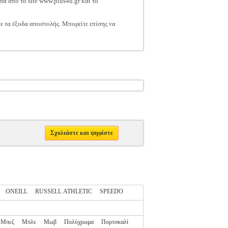
σα από το site www.plus4u.gr και το
τε τα έξοδα αποστολής. Μπορείτε επίσης να
Σχολιάστε και ψηφίστε
ONEILL
RUSSELL ATHLETIC
SPEEDO
Μπεζ
Μπλε
Μωβ
Πολύχρωμα
Πορτοκαλί