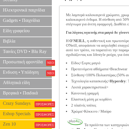
Ηλεκτρονικά παιχνίδια
Με λαμπερά καλοκαιρινά χρώματο, χρωματι
καλοκαιρινό ένδυμα. Η σύνθεση από 50%
Gadgets • Παιχνίδια
στέγνωμα για άνετη εφαρμογή. Διαθέτει ε
Είδη γραφείου
Για λόγους υγιεινής στα μαγιό δε γίνοντ
Βιβλία
Η
O'NEILL
, η αυθεντική και πρωτοπόρος
O'Neill, αποφάσισε να ασχοληθεί επαγγε
αυτό τον τρόπο, να παρατείνει την παραμ
Ταινίες DVD • Blu Ray
σχεδιάζοντας και lifestyle ρούχα, για όσ
Προσωπική φροντίδα
Είδος>Σορτς μαγιό
ΝΕΟ
Προτεινόμενα αθλήματα>Beachwear
Ενδυση • Υπόδηση
ΝΕΟ
Σύνθεση>100% Πολυεστέρας (50% α
Τεχνολογία κατασκευής>
Hyperdry
:
Αθλητικά είδη
Λοιπά χαρακτηριστικά>
Βρεφικά • Παιδικά
Κανονική γραμμή
Ελαστική μέση με κορδόνι
Crazy Sundays
ΠΡΟΣΦΟΡΕΣ
2 πλαϊνές τσέπες
Χρώμα>Κόκκινο / Μαύρο
Eshop Specials
ΠΡΟΣΦΟΡΕΣ
Zen 10
Τα προϊόντα των κατηγοριώ
ΠΡΟΣΦΟΡΕΣ