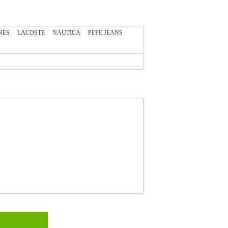
NES
LACOSTE
NAUTICA
PEPE JEANS
PE JEANS
PEPE JEANS
ΑΝΔΡΑΣ-ΜΑΓΙΟ
της Pepe Jeans με σχέδιο σε όλη της την
στην μέση με κορδόνι περίσφιξης για καλύτερη
στα μαγιό δεν γίνονται αλλαγές! Company info Η