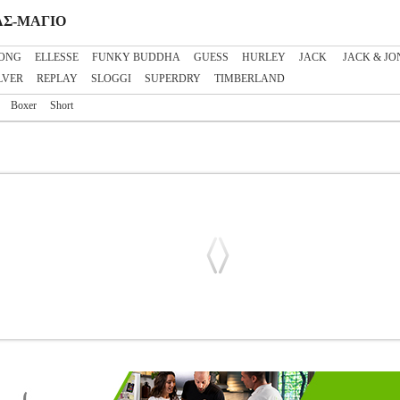
ΡΑΣ-ΜΑΓΙΟ
BONG
ELLESSE
FUNKY BUDDHA
GUESS
HURLEY
JACK
JACK & JO
LVER
REPLAY
SLOGGI
SUPERDRY
TIMBERLAND
Boxer
Short
LOGO PMB10384 ΤΥΡΚΟΥΑΖ
PL3.122269599
PL3.122269599
PE
ANS στην κατηγορία ΑΝΔΡΑΣ-ΜΑΓΙΟ Μαγιό-boxer με την υπογραφή 
υρκουάζ και λευκό χρώμα. Έχει κανονική γραμμή και διαθέτει λάστιχο 
τινό μέρος και μία τετράγωνη πίσω με velcro. Για λόγους υγιεινής, 