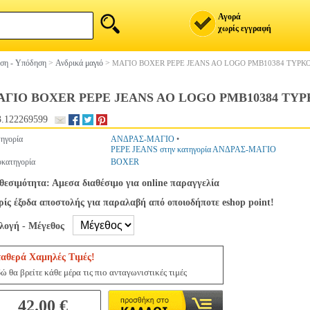
Αγορά
χωρίς εγγραφή
ση - Υπόδηση
>
Ανδρικά μαγιό
>
ΜΑΓΙΟ BOXER PEPE JEANS AO LOGO PMB10384 ΤΥΡΚ
ΓΙΟ BOXER PEPE JEANS AO LOGO PMB10384 ΤΥ
.122269599
ηγορία
ΑΝΔΡΑΣ-ΜΑΓΙΟ
•
PEPE JEANS στην κατηγορία ΑΝΔΡΑΣ-ΜΑΓΙΟ
κατηγορία
BOXER
θεσιμότητα: Αμεσα διαθέσιμο για online παραγγελία
ίς έξοδα αποστολής για παραλαβή από οποιοδήποτε eshop point!
ιλογή - Μέγεθος
ταθερά Χαμηλές Τιμές!
ώ θα βρείτε κάθε μέρα τις πιο ανταγωνιστικές τιμές
42.00 €