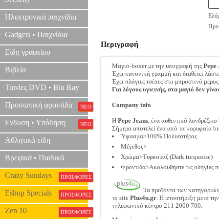
Ελάχ
Ηλεκτρονικά παιχνίδια
Προτ
Gadgets • Παιχνίδια
Περιγραφή
Είδη γραφείου
Μαγιό-boxer με την υπογραφή της
Pepe 
Βιβλία
Έχει κανονική γραμμή και διαθέτει λάστ
Έχει πλάγιες τσέπες στο μπροστινό μέρος
Ταινίες DVD • Blu Ray
Για λόγους υγιεινής, στα μαγιό δεν γίνο
Προσωπική φροντίδα
Company info
ΝΕΟ
Η
Pepe Jeans
, ένα αυθεντικό λονδρέζικ
Ενδυση • Υπόδηση
ΝΕΟ
Σήμερα αποτελεί ένα από τα κορυφαία b
Ύφασμα>100% Πολυεστέρας
Αθλητικά είδη
Μέγεθος>
Χρώμα>Τυρκουάζ (Dark turquoise)
Βρεφικά • Παιδικά
Φροντίδα>Ακολουθήστε τις οδηγίες π
Crazy Sundays
ΠΡΟΣΦΟΡΕΣ
Τα προϊόντα των κατηγοριώ
Eshop Specials
ΠΡΟΣΦΟΡΕΣ
το site
Plus4u.gr
. Η υποστήριξη μετά τη
τηλεφωνικό κέντρο 211 2000 700.
Zen 10
ΠΡΟΣΦΟΡΕΣ