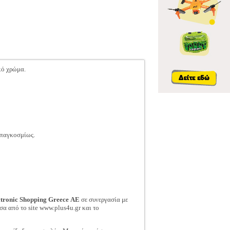
υκό χρώμα.
 παγκοσμίως.
ctronic Shopping Greece ΑΕ
σε συνεργασία με
σα από το site www.plus4u.gr και το