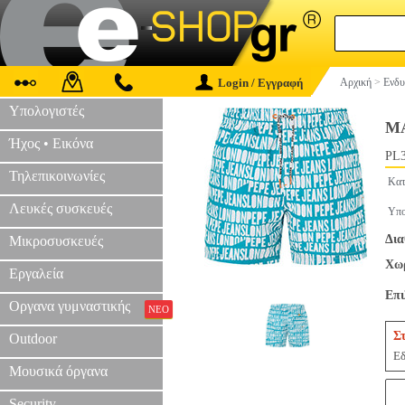
Login / Εγγραφή
Αρχική
>
Ενδυ
Υπολογιστές
ΜΑ
Ήχος • Εικόνα
PL3
Τηλεπικοινωνίες
Κατ
Λευκές συσκευές
Υπο
Δια
Μικροσυσκευές
Χωρ
Εργαλεία
Επ
Οργανα γυμναστικής
ΝΕΟ
Σ
Outdoor
Εδ
Μουσικά όργανα
Security