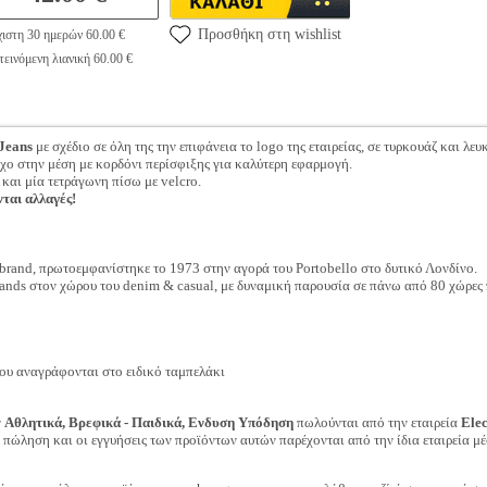
Προσθήκη στη wishlist
ιστη 30 ημερών 60.00 €
εινόμενη λιανική 60.00 €
Jeans
με σχέδιο σε όλη της την επιφάνεια το logo της εταιρείας, σε τυρκουάζ και λε
ιχο στην μέση με κορδόνι περίσφιξης για καλύτερη εφαρμογή.
 και μία τετράγωνη πίσω με velcro.
νται αλλαγές!
ο brand, πρωτοεμφανίστηκε το 1973 στην αγορά του Portobello στο δυτικό Λονδίνο.
rands στον χώρου του denim & casual, με δυναμική παρουσία σε πάνω από 80 χώρες
ου αναγράφονται στο ειδικό ταμπελάκι
ν
Αθλητικά, Βρεφικά - Παιδικά, Ενδυση Υπόδηση
πωλούνται από την εταιρεία
Ele
ν πώληση και οι εγγυήσεις των προϊόντων αυτών παρέχονται από την ίδια εταιρεία μέ