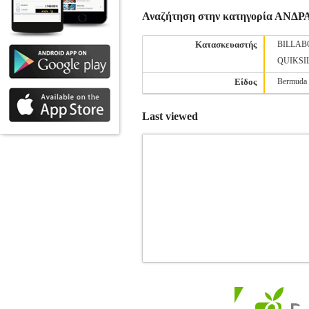
Αναζήτηση στην κατηγορία ΑΝΔ
Κατασκευαστής
BILLA
QUIKSI
Είδος
Bermuda
Last viewed
ΜΑΓΙΟ BOXER PEPE JEANS AO 
Κατηγορία: ΑΝΔΡΑΣ-ΜΑΓΙΟ •PEPE JE
επιφάνεια το logo της εταιρείας, σε τ
εφαρμογή. Έχει πλάγιες τσέπες στο μπροσ