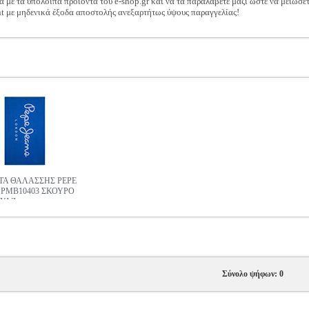
ά με τα υπόλοιπα προϊόντα του e-shop.gr και να τα παραλάβετε μαζί ώστε να μειώσε
t με μηδενικά έξοδα αποστολής ανεξαρτήτως ύψους παραγγελίας!
ΤΑ ΘΑΛΑΣΣΗΣ PEPE
 PMB10403 ΣΚΟΥΡΟ
ΥΑΖ
Σύνολο ψήφων: 0