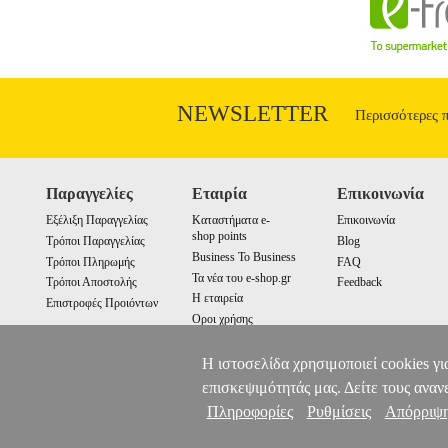
Pepe Jeans, ένα αυθεντικό λονδρέζικο br
brands στον χώρου του denim & 
Χρώμα>Τυρκουάζ (Dark turquoise)• Φρ
Βρεφικά - Παιδικά, Ενδυση Υπόδηση πωλο
πώληση και οι εγγυήσεις των προϊόντω
Μπορείτε να συνδυάσετε τα προϊόντα αυτ
NEWSLETTER
Περισσότερες 
επίσης να παραλάβετε από οποιοδήποτ
Παραγγελίες
Εταιρία
Επικοινωνία
Εξέλιξη Παραγγελίας
Καταστήματα e-
Επικοινωνία
shop points
Τρόποι Παραγγελίας
Blog
Business To Business
Τρόποι Πληρωμής
FAQ
Τα νέα του e-shop.gr
Τρόποι Αποστολής
Feedback
Η εταιρεία
Επιστροφές Προιόντων
Οροι χρήσης
Cookies
Η ιστοσελίδα χρησιμοποιεί cookies γι
επισκεψιμότητάς μας. Δείτε τους αναν
Πληροφορίες
Ρυθμίσεις
Απόρριψ