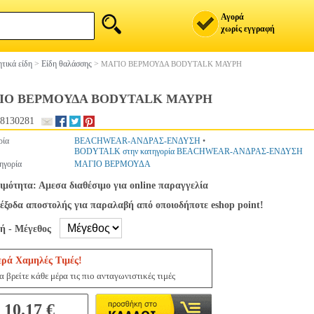
Αγορά
χωρίς εγγραφή
τικά είδη
>
Είδη θαλάσσης
>
ΜΑΓΙΟ ΒΕΡΜΟΥΔΑ BODYTALK ΜΑΥΡΗ
ΙΟ ΒΕΡΜΟΥΔΑ BODYTALK ΜΑΥΡΗ
8130281
ρία
BEACHWEAR-ΑΝΔΡΑΣ-ΕΝΔΥΣΗ
•
BODYTALK στην κατηγορία BEACHWEAR-ΑΝΔΡΑΣ-ΕΝΔΥΣΗ
ηγορία
ΜΑΓΙΟ ΒΕΡΜΟΥΔΑ
ιμότητα: Αμεσα διαθέσιμο για online παραγγελία
έξοδα αποστολής για παραλαβή από οποιοδήποτε eshop point!
γή - Μέγεθος
ερά Χαμηλές Τιμές!
 βρείτε κάθε μέρα τις πιο ανταγωνιστικές τιμές
10.17 €