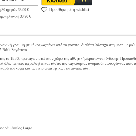
Προσθήκη στη wishlist
η 30 ημερών 33.90 €
μενη λιανική 33.90 €
νονική γραμμή με μήκος ως πάνω από το γόνατο. Διαθέτει λάστιχο στη μέση με ρυθμ
κό Bdtk λογότυπο.
της το 1996, πρωταγωνιστεί στον χώρο της αθλητικής/sportswear ένδυσης. Προσπαθώ
υνά όλες τις νέες τεχνολογίες και τάσεις της παγκόσμιας αγοράς δημιουργώντας ποιοτ
ς καρδιές ακόμα και των πιο απαιτητικών καταναλωτών.
 φορά μέγεθος Large