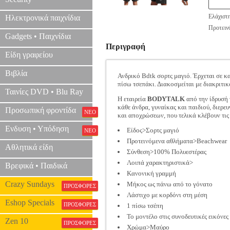
Ελάχιστ
Ηλεκτρονικά παιχνίδια
Προτεινό
Gadgets • Παιχνίδια
Περιγραφή
Είδη γραφείου
Βιβλία
Ανδρικό Bdtk σορτς μαγιό. Έρχεται σε κα
πίσω τσεπάκι. Διακοσμείται με διακριτι
Ταινίες DVD • Blu Ray
Η εταιρεία
BODYTALK
από την ίδρυσή 
κάθε άνδρα, γυναίκας και παιδιού, διερε
Προσωπική φροντίδα
ΝΕΟ
και αποχρώσεων, που τελικά κλέβουν τι
Ενδυση • Υπόδηση
Είδος>Σορτς μαγιό
ΝΕΟ
Προτεινόμενα αθλήματα>Beachwear
Αθλητικά είδη
Σύνθεση>100% Πολυεστέρας
Λοιπά χαρακτηριστικά>
Βρεφικά • Παιδικά
Κανονική γραμμή
Crazy Sundays
Μήκος ως πάνω από το γόνατο
ΠΡΟΣΦΟΡΕΣ
Λάστιχο με κορδόνι στη μέση
Eshop Specials
ΠΡΟΣΦΟΡΕΣ
1 πίσω τσέπη
Το μοντέλο στις συνοδευτικές εικόνες
Zen 10
ΠΡΟΣΦΟΡΕΣ
Χρώμα>Μαύρο