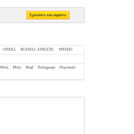
Σχολιάστε και ψηφίστε
ONEILL
RUSSELL ATHLETIC
SPEEDO
Μπεζ
Μπλε
Μωβ
Πολύχρωμα
Πορτοκαλί