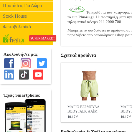
Προτάσεις Για Δώρα
Τα προϊόντα των κατηγοριώ
Stock House
το site
Plus4u.gr
. Η υποστήριξη μετά τη
τηλεφωνικό κέντρο 211 2000 700.
Φωτοβολταϊκά
Μπορείτε να συνδυάσετε τα προϊόντα αυτ
παραλάβετε από οποιοδήποτε eshop poin
SUPER MARKET
Σχετικά προϊόντα
ΜΑΓΙΟ ΒΕΡΜΟΥΔΑ
ΜΑΓΙΟ
BODYTALK ΛΑΪΜ
BODYT
10.17 €
10.17 €
Βαθμολογία & Σχόλια προιόντος