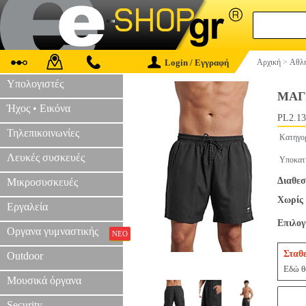
Login / Εγγραφή
Αρχική
>
Αθλη
Υπολογιστές
ΜΑΓ
Ήχος • Εικόνα
PL2.13
Τηλεπικοινωνίες
Κατηγο
Λευκές συσκευές
Υποκατ
Διαθεσ
Μικροσυσκευές
Χωρίς 
Εργαλεία
Επιλο
Οργανα γυμναστικής
ΝΕΟ
Σταθ
Outdoor
Εδώ θα
Μουσικά όργανα
Security