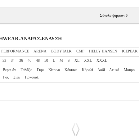
Σύνολο ψήφων: 0
EACHWEAR-ΑΝΔΡΑΣ-ΕΝΔΥΣΗ
S PERFORMANCE
ARENA
BODYTALK
CMP
HELLY HANSEN
ICEPEAK
33
34
36
46
48
50
L
M
S
XL
XXL
XXXL
Βεραμάν
Γαλάζιο
Γκρι
Κίτρινο
Κόκκινο
Κόραλί
Λαδί
Λευκό
Μαύρο
Ροζ
Σιέλ
Τιρκουάζ