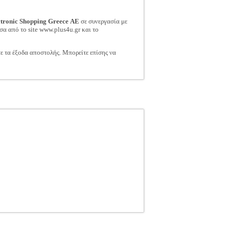
ctronic Shopping Greece ΑΕ
σε συνεργασία με
σα από το site www.plus4u.gr και το
τε τα έξοδα αποστολής. Μπορείτε επίσης να