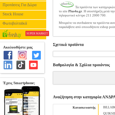
Προτάσεις Για Δώρα
Τα προϊόντα των κατηγοριώ
το site
Plus4u.gr
. Η υποστήριξη μετά τη
Stock House
τηλεφωνικό κέντρο 211 2000 700.
Μπορείτε να συνδυάσετε τα προϊόντα αυτ
Φωτοβολταϊκά
παραλάβετε από οποιοδήποτε eshop poin
SUPER MARKET
Σχετικά προϊόντα
Βαθμολογία & Σχόλια προιόντος
Αναζήτηση στην κατηγορία ΑΝΔ
Κατασκευαστής
BILLA
QUIKSI