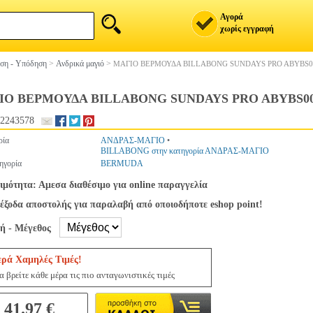
Αγορά
χωρίς εγγραφή
ση - Υπόδηση
>
Ανδρικά μαγιό
>
ΜΑΓΙΟ ΒΕΡΜΟΥΔΑ BILLABONG SUNDAYS PRO ABYBS0
ΙΟ ΒΕΡΜΟΥΔΑ BILLABONG SUNDAYS PRO ABYBS00
2243578
ρία
ΑΝΔΡΑΣ-ΜΑΓΙΟ
•
BILLABONG στην κατηγορία ΑΝΔΡΑΣ-ΜΑΓΙΟ
ηγορία
BERMUDA
ιμότητα: Αμεσα διαθέσιμο για online παραγγελία
έξοδα αποστολής για παραλαβή από οποιοδήποτε eshop point!
γή - Μέγεθος
ερά Χαμηλές Τιμές!
 βρείτε κάθε μέρα τις πιο ανταγωνιστικές τιμές
41.97 €