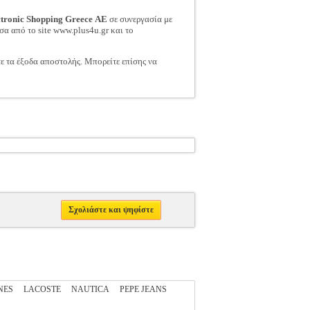
ctronic Shopping Greece ΑΕ
σε συνεργασία με
σα από το site www.plus4u.gr και το
τε τα έξοδα αποστολής. Μπορείτε επίσης να
Σχολιάστε και ψηφίστε
NES
LACOSTE
NAUTICA
PEPE JEANS