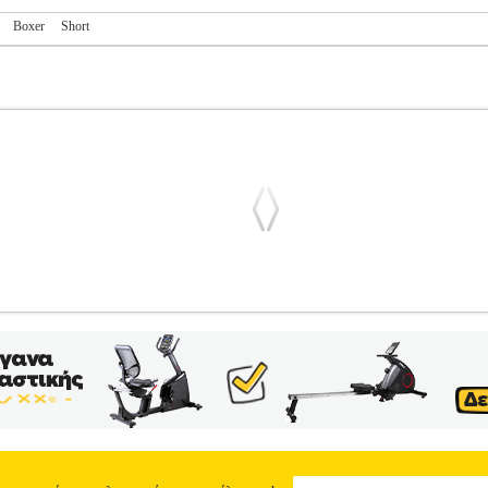
Boxer
Short
SUNDAYS PRO ABYBS00387 ΠΕΤΡΟΛ/ΡΟΖ
PL3.122243578
PL
-ΜΑΓΙΟ •BILLABONG στην κατηγορία ΑΝΔΡΑΣ-ΜΑΓΙΟ Μαγιό-βερμού
 βάση το πετρόλ χρώμα. Κατασκευασμένο από ανακυκλωμένο πολυεστε
χει κανονική εφαρμογή και διαθέτει κορδόνι περίσφιξης στην μέση. 
Billabong καθώς και ένα διακριτικό, υφασμάτινο στην πίσω τσέπη με τ
Billabong ξεκίνησε το 1969 δημιουργώντας ρούχα για τους λάτρεις τ
ικότητα, και την μόδα. Η Billabong έχει αναγνωριστεί ως η κορυφαία 
ους η έμπνευση και η πρόοδος της νεολαίας καθώς εξελίσσεται ο κόσ
στέρας - 12% Ελαστάνη• Μέγεθος>• Χρώμα>Πετρόλ - Ροζ (Mint)• 