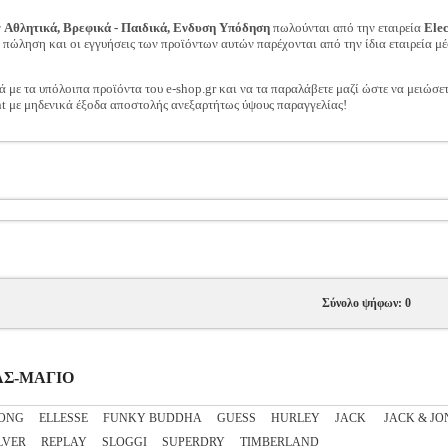
ν
Αθλητικά, Βρεφικά - Παιδικά, Ενδυση Υπόδηση
πωλούνται από την εταιρεία
Ele
ν πώληση και οι εγγυήσεις των προϊόντων αυτών παρέχονται από την ίδια εταιρεία μέ
ά με τα υπόλοιπα προϊόντα του e-shop.gr και να τα παραλάβετε μαζί ώστε να μειώσε
t με μηδενικά έξοδα αποστολής ανεξαρτήτως ύψους παραγγελίας!
Σύνολο ψήφων: 0
ΡΑΣ-ΜΑΓΙΟ
BONG
ELLESSE
FUNKY BUDDHA
GUESS
HURLEY
JACK
JACK & JO
LVER
REPLAY
SLOGGI
SUPERDRY
TIMBERLAND