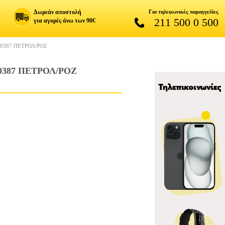
Δωρεάν αποστολή
Για τηλεφωνικές παραγγελίες
211 500 0 500
για αγορές άνω των 90€
0387 ΠΕΤΡΟΛ/ΡΟΖ
387 ΠΕΤΡΟΛ/ΡΟΖ