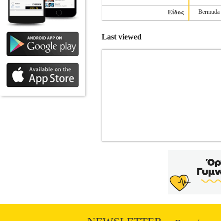
Είδος
Bermuda
Last viewed
ΜΑΓΙΟ ΒΕΡΜΟΥΔΑ BILLABONG 
ΑΝΔΡΑΣ-ΜΑΓΙΟ
Κατηγορία: ΑΝΔΡΑΣ
σχέδια σε όλη του την επιφάνεια, με
ελαφρύ ύφασμα που στεγνώνει γρήγορα. Έ
μέρος με το χαρακτηριστικό σύμβολο της 
δεν γίνονται αλλαγές! Company info Η 
συνδυάζοντας την εφαρμογή, την πρακτ
αθλητικές δραστηριότητες. Στόχος τ
Ύφασμα>88% Ανακυκλωμένος πολυε