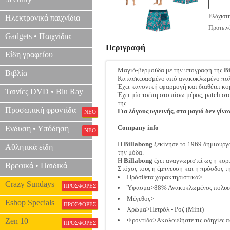
Ελάχιστ
Ηλεκτρονικά παιχνίδια
Προτεινό
Gadgets • Παιχνίδια
Περιγραφή
Είδη γραφείου
Μαγιό-βερμούδα με την υπογραφή της
B
Βιβλία
Κατασκευασμένο από ανακυκλωμένο πολυ
Έχει κανονική εφαρμογή και διαθέτει κο
Ταινίες DVD • Blu Ray
Έχει μία τσέπη στο πίσω μέρος, patch σ
της.
Προσωπική φροντίδα
Για λόγους υγιεινής, στα μαγιό δεν γίνο
ΝΕΟ
Company info
Ενδυση • Υπόδηση
ΝΕΟ
Η
Billabong
ξεκίνησε το 1969 δημιουργώ
Αθλητικά είδη
την μόδα.
Η
Billabong
έχει αναγνωριστεί ως η κορ
Βρεφικά • Παιδικά
Στόχος τους η έμπνευση και η πρόοδος τ
Πρόσθετα χαρακτηριστικά>
Crazy Sundays
ΠΡΟΣΦΟΡΕΣ
Ύφασμα>88% Ανακυκλωμένος πολυεσ
Μέγεθος>
Eshop Specials
ΠΡΟΣΦΟΡΕΣ
Χρώμα>Πετρόλ - Ροζ (Mint)
Φροντίδα>Ακολουθήστε τις οδηγίες π
Zen 10
ΠΡΟΣΦΟΡΕΣ