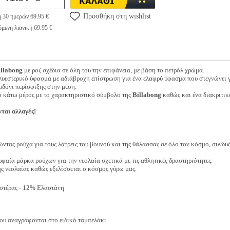
Προσθήκη στη wishlist
η 30 ημερών 69.95 €
μενη λιανική 69.95 €
illabong
με ροζ σχέδια σε όλη του την επιφάνεια, με βάση το πετρόλ χρώμα.
εστερικό ύφασμα με αδιάβροχη επίστρωση για ένα ελαφρύ ύφασμα που στεγνώνει 
ρδόνι περίσφιξης στην μέση.
το κάτω μέρος με το χαρακτηριστικό σύμβολο της
Billabong
καθώς και ένα διακριτικ
νται αλλαγές!
ντας ρούχα για τους λάτρεις του βουνού και της θάλασσας σε όλο τον κόσμο, συνδυ
υφαία μάρκα ρούχων για την νεολαία σχετικά με τις αθλητικές δραστηριότητες.
ης νεολαίας καθώς εξελίσσεται ο κόσμος γύρω μας.
τέρας - 12% Ελαστάνη
ου αναγράφονται στο ειδικό ταμπελάκι