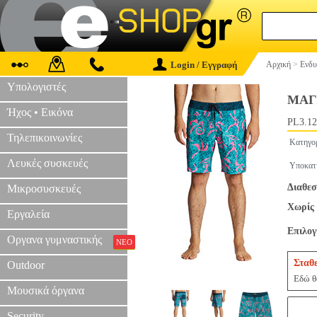
Login / Εγγραφή
Αρχική
>
Ενδυ
Υπολογιστές
ΜΑΓ
Ήχος • Εικόνα
PL3.12
Τηλεπικοινωνίες
Κατηγο
Λευκές συσκευές
Υποκατ
Διαθεσ
Μικροσυσκευές
Χωρίς 
Εργαλεία
Επιλο
Οργανα γυμναστικής
ΝΕΟ
Σταθ
Outdoor
Εδώ θα
Μουσικά όργανα
Security