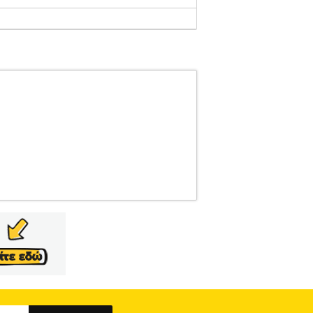
3.122243578
BILLABONG
BILLABONG
δα με την υπογραφή της Billabong με ροζ
ρικό ύφασμα με αδιάβροχη επίστρωση για ένα
Έχει μία τσέπη στο πίσω μέρος, patch στο κάτω
ο λογότυπό της. Για λόγους υγιεινής, στα μαγιό
ου βουνού και της θάλασσας σε όλο τον κόσμο,
μάρκα ρούχων για την νεολαία σχετικά με τις
μος γύρω μας.• Πρόσθετα χαρακτηριστικά>•
Φροντίδα>Ακολουθήστε τις οδηγίες που