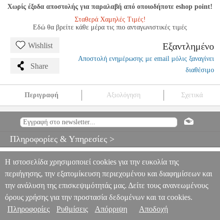
Χωρίς έξοδα αποστολής για παραλαβή από οποιοδήποτε eshop point!
Σταθερά Χαμηλές Τιμές!
Εδώ θα βρείτε κάθε μέρα τις πιο ανταγωνιστικές τιμές
Εξαντλημένο
Wishlist
Αποστολή ενημέρωσης με email μόλις ξαναγίνει
Share
διαθέσιμο
Περιγραφή
Αξιολόγηση
Σχετικά
L.V.BEETHOVEN - SONATA OP.78 PER PIANOFORTE /
ΕΚΔΟΣΕΙΣ RICORDI
MSC.605748
MSC.605748
RICORDI
RICORDI
ΜΟΥΣΙΚΑ ΒΙΒΛΙΑ ΠΛΗΚΤΡΩΝ
L.V.BEETHOVEN -
Πληροφορίες & Υπηρεσίες >
SONATA OP.78 PER PIANOFORTE / ΕΚΔΟΣΕΙΣ RICORDI
0
Η ιστοσελίδα χρησιμοποιεί cookies για την ευκολία της
περιήγησης, την εξατομίκευση περιεχομένου και διαφημίσεων και
την ανάλυση της επισκεψιμότητάς μας. Δείτε τους ανανεωμένους
όρους χρήσης για την προστασία δεδομένων και τα cookies.
Πληροφορίες
Ρυθμίσεις
Απόρριψη
Αποδοχή