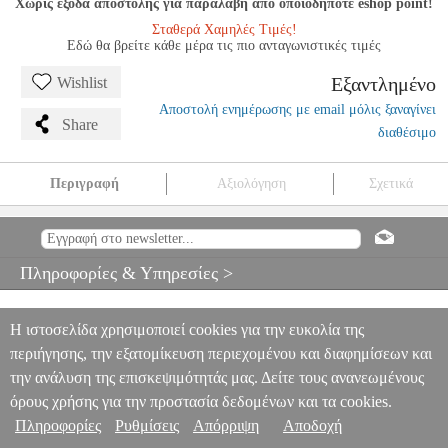
Χωρίς έξοδα αποστολής για παραλαβή από οποιοδήποτε eshop point!
Σταθερά Χαμηλές Τιμές!
Εδώ θα βρείτε κάθε μέρα τις πιο ανταγωνιστικές τιμές
Εξαντλημένο
Wishlist
Αποστολή ενημέρωσης με email μόλις ξαναγίνει
Share
διαθέσιμο
Περιγραφή
Αξιολόγηση
Σχετικά
LUDWIG VAN BEETHOVEN - COMPLETE BAGATELLES/
ΕΚΔΟΣΕΙΣ HENLE VERLAG- URTEXT
MSC.604196
MSC.604196
G. HENLE VERLAG
G. HENLE VERLAG
Πληροφορίες & Υπηρεσίες >
ΜΟΥΣΙΚΑ ΒΙΒΛΙΑ ΠΛΗΚΤΡΩΝ
LUDWIG VAN BEETHOVEN -
COMPLETE BAGATELLES/ ΕΚΔΟΣΕΙΣ HENLE VERLAG-
URTEXT
Η ιστοσελίδα χρησιμοποιεί cookies για την ευκολία της
0
περιήγησης, την εξατομίκευση περιεχομένου και διαφημίσεων και
την ανάλυση της επισκεψιμότητάς μας. Δείτε τους ανανεωμένους
όρους χρήσης για την προστασία δεδομένων και τα cookies.
Πληροφορίες
Ρυθμίσεις
Απόρριψη
Αποδοχή