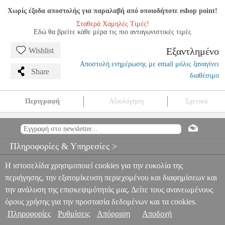
Χωρίς έξοδα αποστολής για παραλαβή από οποιοδήποτε eshop point!
Σταθερά Χαμηλές Τιμές!
Εδώ θα βρείτε κάθε μέρα τις πιο ανταγωνιστικές τιμές
Εξαντλημένο
Wishlist
Αποστολή ενημέρωσης με email μόλις ξαναγίνει
Share
διαθέσιμο
Περιγραφή
Αξιολόγηση
Σχετικά
LUDWIG VAN BEETHOVEN - 32 VARIATIONS FOR PIANO IN
C MINOR/ ΕΚΔΟΣΕΙΣ HENLE VERLAG- URTEXT
MSC.605081
MSC.605081
G. HENLE VERLAG
G. HENLE VERLAG
Πληροφορίες & Υπηρεσίες >
ΜΟΥΣΙΚΑ ΒΙΒΛΙΑ ΠΛΗΚΤΡΩΝ
LUDWIG VAN BEETHOVEN -
32 VARIATIONS FOR PIANO IN C MINOR/ ΕΚΔΟΣΕΙΣ HENLE
Η ιστοσελίδα χρησιμοποιεί cookies για την ευκολία της
VERLAG- URTEXT
0
περιήγησης, την εξατομίκευση περιεχομένου και διαφημίσεων και
την ανάλυση της επισκεψιμότητάς μας. Δείτε τους ανανεωμένους
όρους χρήσης για την προστασία δεδομένων και τα cookies.
Πληροφορίες
Ρυθμίσεις
Απόρριψη
Αποδοχή