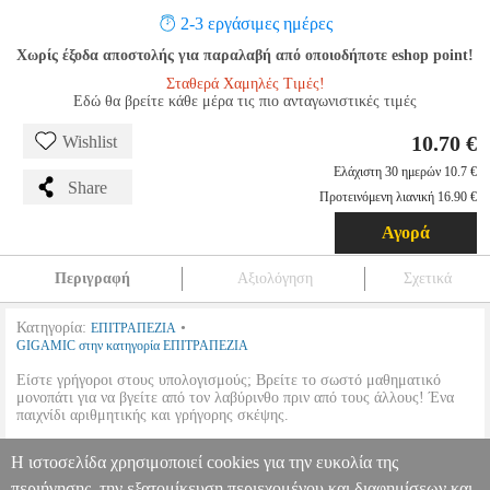
2-3 εργάσιμες ημέρες
Χωρίς έξοδα αποστολής για παραλαβή από οποιοδήποτε eshop point!
Σταθερά Χαμηλές Τιμές!
Εδώ θα βρείτε κάθε μέρα τις πιο ανταγωνιστικές τιμές
10.70 €
Wishlist
Ελάχιστη 30 ημερών 10.7 €
Share
Προτεινόμενη λιανική 16.90 €
Αγορά
Περιγραφή
Αξιολόγηση
Σχετικά
Κατηγορία:
•
ΕΠΙΤΡΑΠΕΖΙΑ
GIGAMIC στην κατηγορία ΕΠΙΤΡΑΠΕΖΙΑ
Είστε γρήγοροι στους υπολογισμούς; Βρείτε το σωστό μαθηματικό
μονοπάτι για να βγείτε από τον λαβύρινθο πριν από τους άλλους! Ένα
παιχνίδι αριθμητικής και γρήγορης σκέψης.
Η ιστοσελίδα χρησιμοποιεί cookies για την ευκολία της
• Παίκτες 2-6
• Ηλικία 8+
περιήγησης, την εξατομίκευση περιεχομένου και διαφημίσεων και