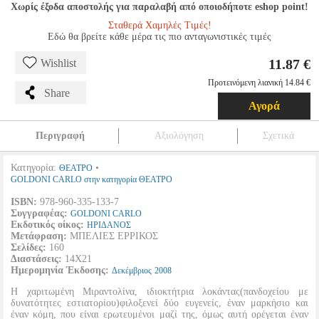
Χωρίς έξοδα αποστολής για παραλαβή από οποιοδήποτε eshop point!
Σταθερά Χαμηλές Τιμές!
Εδώ θα βρείτε κάθε μέρα τις πιο ανταγωνιστικές τιμές
11.87 €
Wishlist
Προτεινόμενη λιανική 14.84 €
Share
Αγορά
Περιγραφή
Αξιολόγηση
Σχετικά
Κατηγορία:
•
ΘΕΑΤΡΟ
GOLDONI CARLO στην κατηγορία ΘΕΑΤΡΟ
ISBN:
978-960-335-133-7
Συγγραφέας:
GOLDONI CARLO
Εκδοτικός οίκος:
ΗΡΙΔΑΝΟΣ
Μετάφραση:
ΜΠΕΛΙΕΣ ΕΡΡΙΚΟΣ
Σελίδες:
160
Διαστάσεις:
14Χ21
Ημερομηνία Έκδοσης:
Δεκέμβριος
2008
Η χαριτωμένη Μιραντολίνα, ιδιοκτήτρια λοκάντας(πανδοχείου με
δυνατότητες εστιατορίου)φιλοξενεί δύο ευγενείς, έναν μαρκήσιο και
έναν κόμη, που είναι ερωτευμένοι μαζί της, όμως αυτή ορέγεται έναν