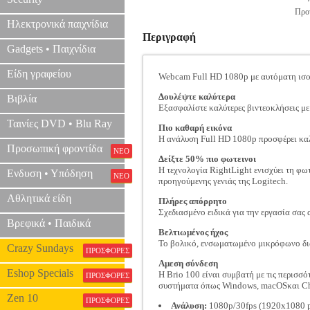
Προτ
Ηλεκτρονικά παιχνίδια
Περιγραφή
Gadgets • Παιχνίδια
Είδη γραφείου
Webcam Full HD 1080p με αυτόματη ισο
Δουλέψτε καλύτερα
Βιβλία
Εξασφαλίστε καλύτερες βιντεοκλήσεις μ
Ταινίες DVD • Blu Ray
Πιο καθαρή εικόνα
Η ανάλυση Full HD 1080p προσφέρει καλύ
Προσωπική φροντίδα
ΝΕΟ
Δείξτε 50% πιο φωτεινοι
Η τεχνολογία RightLight ενισχύει τη φωτ
Ενδυση • Υπόδηση
ΝΕΟ
προηγούμενης γενιάς της Logitech.
Αθλητικά είδη
Πλήρες απόρρητο
Σχεδιασμένο ειδικά για την εργασία σας
Βρεφικά • Παιδικά
Βελτιωμένος ήχος
Το βολικό, ενσωματωμένο μικρόφωνο διασ
Crazy Sundays
ΠΡΟΣΦΟΡΕΣ
Αμεση σύνδεση
Eshop Specials
Η Brio 100 είναι συμβατή με τις περισσ
ΠΡΟΣΦΟΡΕΣ
συστήματα όπως Windows, macOSκαι C
Zen 10
ΠΡΟΣΦΟΡΕΣ
Ανάλυση:
1080p/30fps (1920x1080 pix