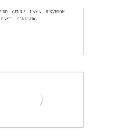
BIRD
GENIUS
HAMA
HIKVISION
RAZER
SANDBERG
57
LOGITECH
LOGITECH
WEB CAMERAS