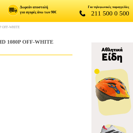
Δωρεάν αποστολή
Για τηλεφωνικές παραγγελίες
211 500 0 500
για αγορές άνω των 90€
P OFF-WHITE
HD 1080P OFF-WHITE