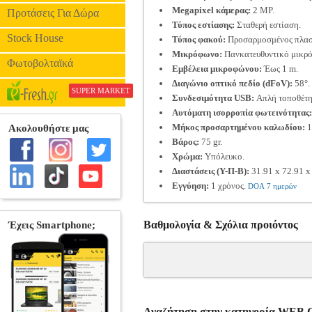
Megapixel κάμερας:
2 MP.
Προτάσεις Για Δώρα
Τύπος εστίασης:
Σταθερή εστίαση.
Stock House
Τύπος φακού:
Προσαρμοσμένος πλαστ
Μικρόφωνο:
Πανκατευθυντικό μικρ
Φωτοβολταϊκά
Εμβέλεια μικροφώνου:
Έως 1 m.
Διαγώνιο οπτικό πεδίο (dFoV):
58°.
SUPER MARKET
Συνδεσιμότητα USB:
Απλή τοποθέτη
Αυτόματη ισορροπία φωτεινότητας:
Μήκος προσαρτημένου καλωδίου:
1
Βάρος:
75 gr.
Χρώμα:
Υπόλευκο.
Διαστάσεις (Υ-Π-Β):
31.91 x 72.91 x
Εγγύηση:
1 χρόνος.
DOA 7 ημερών
Βαθμολογία & Σχόλια προιόντος
Αναζήτηση στην κατηγορία WE