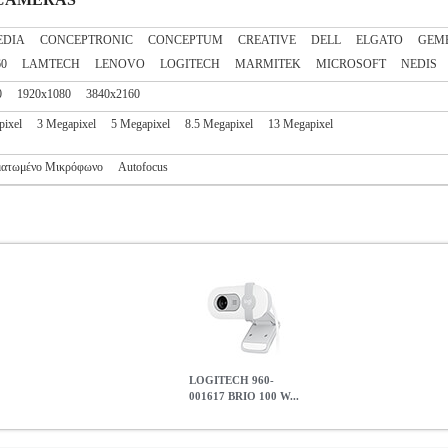
EDIA
CONCEPTRONIC
CONCEPTUM
CREATIVE
DELL
ELGATO
GEM
60
LAMTECH
LENOVO
LOGITECH
MARMITEK
MICROSOFT
NEDIS
0
1920x1080
3840x2160
pixel
3 Megapixel
5 Megapixel
8.5 Megapixel
13 Megapixel
ατωμένο Μικρόφωνο
Autofocus
LOGITECH 960-
001617 BRIO 100 W...
EB CAMERA FULL HD 1080P OFF-WHITE
PER.578557
PER.5785