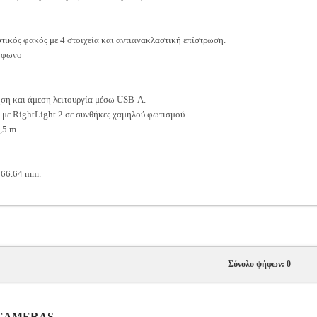
ικός φακός με 4 στοιχεία και αντιανακλαστική επίστρωση.
όφωνο
ση και άμεση λειτουργία μέσω USB-A.
με RightLight 2 σε συνθήκες χαμηλού φωτισμού.
,5 m.
 66.64 mm.
Σύνολο ψήφων: 0
B CAMERAS