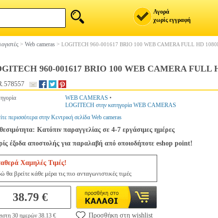
Αγορά
χωρίς εγγραφή
ογιστές
>
Web cameras
>
LOGITECH 960-001617 BRIO 100 WEB CAMERA FULL HD 1080
GITECH 960-001617 BRIO 100 WEB CAMERA FULL 
.578557
ηγορία
WEB CAMERAS
•
LOGITECH στην κατηγορία WEB CAMERAS
ίτε περισσότερα στην Κεντρική σελίδα Web cameras
θεσιμότητα: Κατόπιν παραγγελίας σε 4-7 εργάσιμες ημέρες
ίς έξοδα αποστολής για παραλαβή από οποιοδήποτε eshop point!
ταθερά Χαμηλές Τιμές!
ώ θα βρείτε κάθε μέρα τις πιο ανταγωνιστικές τιμές
38.79 €
Προσθήκη στη wishlist
ιστη 30 ημερών 38.13 €