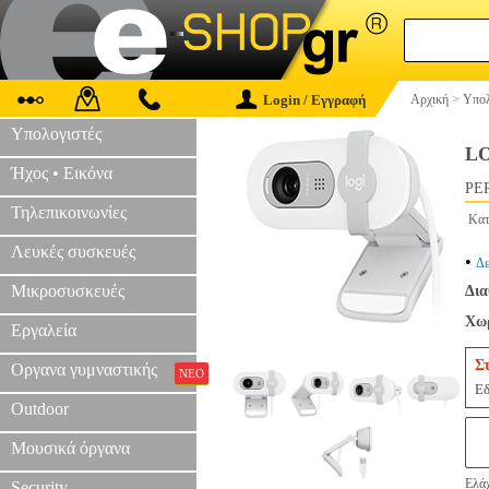
Login / Εγγραφή
Αρχική
>
Υπολ
Υπολογιστές
LO
Ήχος • Εικόνα
PER
Τηλεπικοινωνίες
Κατ
Λευκές συσκευές
•
Δε
Μικροσυσκευές
Δια
Χωρ
Εργαλεία
Σ
Οργανα γυμναστικής
ΝΕΟ
Εδ
Outdoor
Μουσικά όργανα
Ελάχ
Security