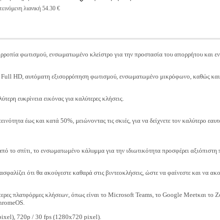
εινόμενη λιανική 54.30 €
ρροπία φωτισμού, ενσωματωμένο κλείστρο για την προστασία του απορρήτου και 
ε Full HD, αυτόματη εξισορρόπηση φωτισμού, ενσωματωμένο μικρόφωνο, καθώς και 
τερη ευκρίνεια εικόνας για καλύτερες κλήσεις.
εινότητα έως και κατά 50%, μειώνοντας τις σκιές, για να δείχνετε τον καλύτερο εαυτ
 από το σπίτι, το ενσωματωμένο κάλυμμα για την ιδιωτικότητα προσφέρει αξιόπιστη
φαλίζει ότι θα ακούγεστε καθαρά στις βιντεοκλήσεις, ώστε να φαίνεστε και να ακού
ότερες πλατφόρμες κλήσεων, όπως είναι το Microsoft Teams, το Google Meetκαι το Z
hromeOS.
el), 720p / 30 fps (1280x720 pixel).