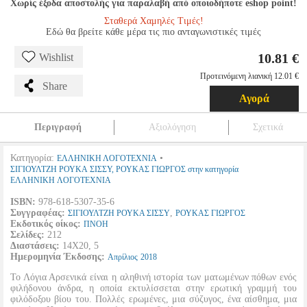
Χωρίς έξοδα αποστολής για παραλαβή από οποιοδήποτε eshop point!
Σταθερά Χαμηλές Τιμές!
Εδώ θα βρείτε κάθε μέρα τις πιο ανταγωνιστικές τιμές
10.81 €
Wishlist
Προτεινόμενη λιανική 12.01 €
Share
Αγορά
Περιγραφή
Αξιολόγηση
Σχετικά
Κατηγορία:
•
ΕΛΛΗΝΙΚΗ ΛΟΓΟΤΕΧΝΙΑ
ΣΙΓΙΟΥΛΤΖΗ ΡΟΥΚΑ ΣΙΣΣΥ, ΡΟΥΚΑΣ ΓΙΩΡΓΟΣ στην κατηγορία
ΕΛΛΗΝΙΚΗ ΛΟΓΟΤΕΧΝΙΑ
ISBN:
978-618-5307-35-6
Συγγραφέας:
,
ΣΙΓΙΟΥΛΤΖΗ ΡΟΥΚΑ ΣΙΣΣΥ
ΡΟΥΚΑΣ ΓΙΩΡΓΟΣ
Εκδοτικός οίκος:
ΠΝΟΗ
Σελίδες:
212
Διαστάσεις:
14Χ20, 5
Ημερομηνία Έκδοσης:
Απρίλιος
2018
Το Λόγια Αρσενικά είναι η αληθινή ιστορία των ματωμένων πόθων ενός
φιλήδονου άνδρα, η οποία εκτυλίσσεται στην ερωτική γραμμή του
φιλόδοξου βίου του. Πολλές ερωμένες, μια σύζυγος, ένα αίσθημα, μια