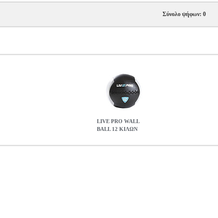
Σύνολο ψήφων: 0
LIVE PRO WALL
BALL 12 ΚΙΛΩΝ
ER.221542
PER.221542
LIVEPRO
LIVEPRO
ΜΠΑΛΕΣ ΓΥΜΝΑΣ
ΜΝΑΣΤΙΚΗΣ LivePro Wall Ball  Αναπτύξτε τη δύναμη και το συν
 αποφυγή της υγρασίας, ενώ το μεγάλο μέγεθος και το άφθονο υλικό 
άνη και γέμιση από άμμο και ψήγματα χάλυβα, που προστατεύεται απ
 για το σώμα, η οποία θα σας βοηθήσει σε διάφορες κινήσεις της καθη
βάρος για εσάς και πλησιάστε τον τοίχο. Ο γενικός κανόνας για να εκτ
ήθους, μέχρι η μπάλα να ακουμπήσει στον τοίχο. Αυτή είναι η αρχικ
ήστε την μπάλα μπροστά σας, στο ύψος του στήθους και με τα χέρια 