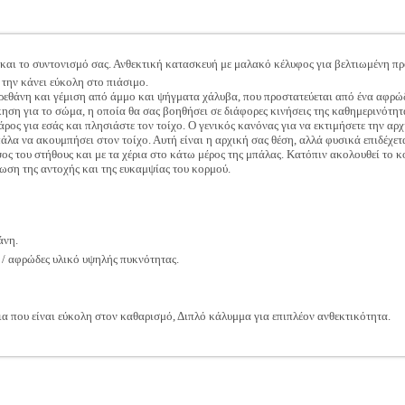
η και το συντονισμό σας. Ανθεκτική κατασκευή με μαλακό κέλυφος για βελτιωμένη π
 την κάνει εύκολη στο πιάσιμο.
ρεθάνη και γέμιση από άμμο και ψήγματα χάλυβα, που προστατεύεται από ένα αφρώ
κηση για το σώμα, η οποία θα σας βοηθήσει σε διάφορες κινήσεις της καθημερινότητ
βάρος για εσάς και πλησιάστε τον τοίχο. Ο γενικός κανόνας για να εκτιμήσετε την α
πάλα να ακουμπήσει στον τοίχο. Αυτή είναι η αρχική σας θέση, αλλά φυσικά επιδέχετ
ς του στήθους και με τα χέρια στο κάτω μέρος της μπάλας. Κατόπιν ακολουθεί το κ
τίωση της αντοχής και της ευκαμψίας του κορμού.
άνη.
/ αφρώδες υλικό υψηλής πυκνότητας.
α που είναι εύκολη στον καθαρισμό, Διπλό κάλυμμα για επιπλέον ανθεκτικότητα.