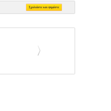
Σχολιάστε και ψηφίστε
ΤΙΚΗΣ
Κατηγορία: ΜΠΑΛΕΣ ΓΥΜΝΑΣΤΙΚΗΣ
τονισμό σας. Ανθεκτική κατασκευή με μαλακό
γεμίσματος την κάνει εύκολη στο πιάσιμο. -Με
ό ένα αφρώδες υλικό υψηλής πυκνότητας. -H Wall
μερινότητάς σας και όχι μόνο στο γυμναστήριο.
ιμήσετε την αρχική σας θέση είναι να κρατήσετε την
ή σας θέση, αλλά φυσικά επιδέχεται προσαρμογές.
στο κάτω μέρος της μπάλας. Κατόπιν ακολουθεί το