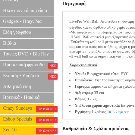
Περιγραφή
Ηλεκτρονικά παιχνίδια
Gadgets • Παιχνίδια
LivePro Wall Ball  Αναπτύξτε τη δύναμ
μέγεθος και το άφθονο υλικό γεμίσματος
Είδη γραφείου
-Με επιφάνεια από υψηλής ποιότητας ου
-H Wall Ball αποτελεί μία εξαιρετική άσ
-Επιλέξτε τη wall ball με το κατάλληλο 
Βιβλία
σας και στο ύψος του στήθους, μέχρι η μ
κρατήστε την μπάλα μπροστά σας, στο ύψο
Ταινίες DVD • Blu Ray
-Η wall ball είναι σημαντική για τη βελ
Προσωπική φροντίδα
Χαρακτηριστικά
ΝΕΟ
Υλικό:
Βιομηχανικού τύπου PVC.
Ενδυση • Υπόδηση
ΝΕΟ
Επιφάνεια:
Υψηλής ποιότητας ουρεθ
Αθλητικά είδη
Γέμισμα:
άμμος και ψήγματα χάλυβα 
Διάμετρος:
35 cm.
Βρεφικά • Παιδικά
Βάρος:
12 kg.
Υπόλοιπα χαρακτηριστικά:
Επιφάνει
Crazy Sundays
ΠΡΟΣΦΟΡΕΣ
Εγγύηση:
1 χρόνος.
DOA 7 ημερών
Eshop Specials
ΠΡΟΣΦΟΡΕΣ
Βαθμολογία & Σχόλια προιόντος
Zen 10
ΠΡΟΣΦΟΡΕΣ