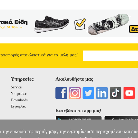
 είναι σημαντική για τη βελτίωση της αντοχής και της ευκαμψίας του 
εθάνη.• Γέμισμα: άμμος και ψήγματα χάλυβα / αφρώδες υλικό υψηλής
υ είναι εύκολη στον καθαρισμό, Διπλό κάλυμμα για επιπλέον ανθεκτ
PRO WALL BALL 12 ΚΙΛΩΝ
59.00
προσφορές αποκλειστικά για τα μέλη μας!
Υπηρεσίες
Ακολουθήστε μας
Service
Υπηρεσίες
Downloads
Εγγυήσεις
Κατεβάστε το app μας!
α την ευκολία της περιήγησης, την εξατομίκευση περιεχομένου και δι