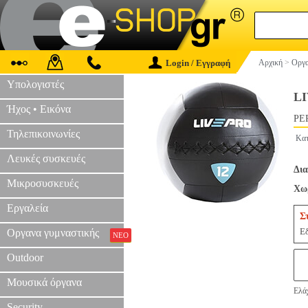
Login / Εγγραφή
Αρχική
>
Οργα
Υπολογιστές
LI
Ήχος • Εικόνα
PE
Τηλεπικοινωνίες
Κατ
Λευκές συσκευές
Δια
Μικροσυσκευές
Χωρ
Εργαλεία
Σ
Εδ
Οργανα γυμναστικής
ΝΕΟ
Outdoor
Μουσικά όργανα
Ελάχ
Security