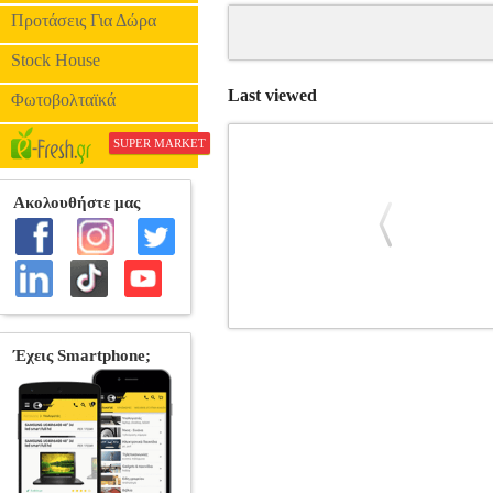
Προτάσεις Για Δώρα
Stock House
Last viewed
Φωτοβολταϊκά
SUPER MARKET
LIVE PRO WALL BALL 12 ΚΙΛΩΝ
P
•LIVEPRO στην κατηγορία ΜΠΑΛΕΣ ΓΥ
κέλυφος για βελτιωμένη πρόσφυση και
επιφάνεια από υψηλής ποιότητας ουρεθ
Ball αποτελεί μία εξαιρετική άσκηση
-Επιλέξτε τη wall ball με το κατάλληλο 
μπάλα μπροστά σας και στο ύψος του στ
Αφού βρείτε την αρχική σας θέση, κρατ