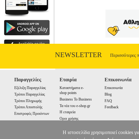
κομμάτι squat της κίνησης. -Η wall ball
PVC.• Επιφάνεια: Υψηλής ποιότητας ουρ
Υπόλοιπα χαρακτηριστικά: Επιφάνεια πο
NEWSLETTER
Περισσότερες 
Παραγγελίες
Εταιρία
Επικοινωνία
Εξέλιξη Παραγγελίας
Καταστήματα e-
Επικοινωνία
shop points
Τρόποι Παραγγελίας
Blog
Business To Business
Τρόποι Πληρωμής
FAQ
Τα νέα του e-shop.gr
Τρόποι Αποστολής
Feedback
Η εταιρεία
Επιστροφές Προιόντων
Οροι χρήσης
Cookies
Η ιστοσελίδα χρησιμοποιεί cookies γι