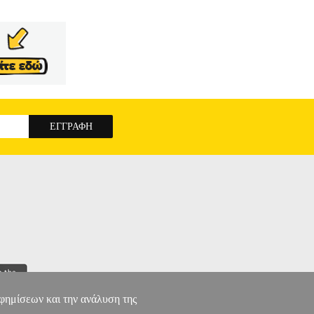
κορμού.Χαρακτηριστικά • Υλικό: Βιομηχανικού τύπου
 πυκνότητας.• Διάμετρος: 35 cm.• Βάρος: 12 kg.•
ικότητα.• Εγγύηση: 1 χρόνος. DOA 7 ημερών
LIVE
αφημίσεων και την ανάλυση της