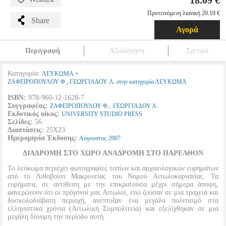
18.09 €
Προτεινόμενη λιανική 20.10 €
Share
Αγορά
Περιγραφή
Αξιολόγηση
Σχετικά
Κατηγορία:
•
ΛΕΥΚΩΜΑ
ΖΑΦΕΙΡΟΠΟΥΛΟΥ Φ., ΓΕΩΡΓΙΑΔΟΥ Α. στην κατηγορία ΛΕΥΚΩΜΑ
ISBN:
978-960-12-1628-7
Συγγραφέας:
,
ΖΑΦΕΙΡΟΠΟΥΛΟΥ Φ.
ΓΕΩΡΓΙΑΔΟΥ Α.
Εκδοτικός οίκος:
UNIVERSITY STUDIO PRESS
Σελίδες:
56
Διαστάσεις:
25Χ23
Ημερομηνία Έκδοσης:
Αύγουστος
2007
ΔΙΑΔΡΟΜΗ ΣΤΟ ΧΩΡΟ ΑΝΑΔΡΟΜΗ ΣΤΟ ΠΑΡΕΛΘΟΝ
Το λεύκωμα περιέχει φωτογραφίες τοπίων και αρχαιολογικών ευρημάτων
από το Λιθοβούνι Μακρυνείας του Νομού Αιτωλοκαρνανίας. Τα
ευρήματα, σε αντίθεση με την επικρατούσα μέχρι σήμερα άποψη,
φανερώνουν ότι οι πρόγονοί μας Αιτωλοί, ενώ ζούσαν σε μια τραχειά και
δυσκολοδιάβατη περιοχή, ανέπτυξαν ένα μεγάλο πολιτισμό στα
ελληνιστικά χρόνια (Αιτωλική Συμπολιτεία) και εξελίχθηκαν σε μια
μεγάλη δύναμη την περίοδο αυτή.