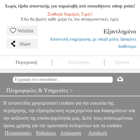
Χωρίς έξοδα αποστολής για παραλαβή από οποιοδήποτε eshop point!
Σταθερά Χαμηλές Τιμές!
Εδώ θα βρείτε κάθε μέρα τις πιο ανταγωνιστικές τιμές
Εξαντλημένο
Wishlist
Αποστολή ενημέρωσης με email μόλις ξαναγίνει
Share
διαθέσιμο
Περιγραφή
Αξιολόγηση
Σχετικά
LISZT - PIANO VERSIONS OF HIS OWN WORKS N.2
MSC.606483
MSC.606483
BUDAPEST
BUDAPEST
ΜΟΥΣΙΚΑ
ΒΙΒΛΙΑ ΠΛΗΚΤΡΩΝ
LISZT - PIANO VERSIONS OF HIS OWN
Πληροφορίες & Υπηρεσίες >
WORKS N.2
0
Η ιστοσελίδα χρησιμοποιεί cookies για την ευκολία της
περιήγησης, την εξατομίκευση περιεχομένου και διαφημίσεων και
την ανάλυση της επισκεψιμότητάς μας. Δείτε τους ανανεωμένους
όρους χρήσης για την προστασία δεδομένων και τα cookies.
Πληροφορίες
Ρυθμίσεις
Απόρριψη
Αποδοχή