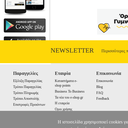
NEWSLETTER
Περισσότερες 
Παραγγελίες
Εταιρία
Επικοινωνία
Εξέλιξη Παραγγελίας
Καταστήματα e-
Επικοινωνία
shop points
Τρόποι Παραγγελίας
Blog
Business To Business
Τρόποι Πληρωμής
FAQ
Τα νέα του e-shop.gr
Τρόποι Αποστολής
Feedback
Η εταιρεία
Επιστροφές Προιόντων
Οροι χρήσης
Cookies
Η ιστοσελίδα χρησιμοποιεί cookies γι