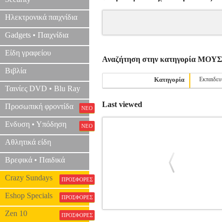
Ηλεκτρονικά παιχνίδια
Gadgets • Παιχνίδια
Είδη γραφείου
Αναζήτηση στην κατηγορία ΜΟ
Βιβλία
Κατηγορία
Εκπαιδευ
Ταινίες DVD • Blu Ray
Last viewed
Προσωπική φροντίδα
ΝΕΟ
Ενδυση • Υπόδηση
ΝΕΟ
Αθλητικά είδη
Βρεφικά • Παιδικά
Crazy Sundays
ΠΡΟΣΦΟΡΕΣ
Eshop Specials
ΠΡΟΣΦΟΡΕΣ
Zen 10
LISZT - LEGGIEREZZA
MSC.60407
ΠΡΟΣΦΟΡΕΣ