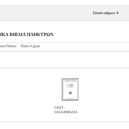
Σύνολο ψήφων: 0
ΥΣΙΚΑ ΒΙΒΛΙΑ ΠΛΗΚΤΡΩΝ
τικά Πιάνου
Πιάνο 4 χέρια
LISZT -
LEGGIEREZZA
9
MSC.604079
EDITION HENRY LEMOINE
EDITION HENRY 