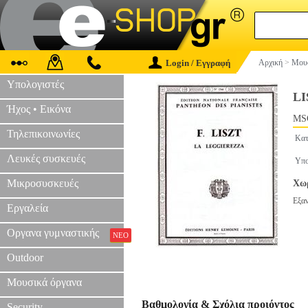
Login / Εγγραφή
Αρχική
>
Μουσ
Υπολογιστές
LI
Ήχος • Εικόνα
MS
Τηλεπικοινωνίες
Κατ
Λευκές συσκευές
Υπο
Μικροσυσκευές
Χωρ
Εξα
Εργαλεία
Οργανα γυμναστικής
ΝΕΟ
Outdoor
Μουσικά όργανα
Βαθμολογία & Σχόλια προιόντος
Security