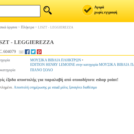
Αγορά
χωρίς εγγραφή
ικά όργανα
>
Πλήκτρα
>
LISZT - LEGGIEREZZA
SZT - LEGGIEREZZA
C.604079
ηγορία
ΜΟΥΣΙΚΑ ΒΙΒΛΙΑ ΠΛΗΚΤΡΩΝ
•
EDITION HENRY LEMOINE στην κατηγορία ΜΟΥΣΙΚΑ ΒΙΒΛΙΑ
κατηγορία
ΠΙΑΝΟ ΣΟΛΟ
ίς έξοδα αποστολής για παραλαβή από οποιοδήποτε eshop point!
ντλημένο.
Αποστολή ενημέρωσης με email μόλις ξαναγίνει διαθέσιμο