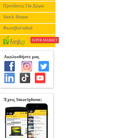
Προτάσεις Για Δώρα
Stock House
Φωτοβολταϊκά
SUPER MARKET