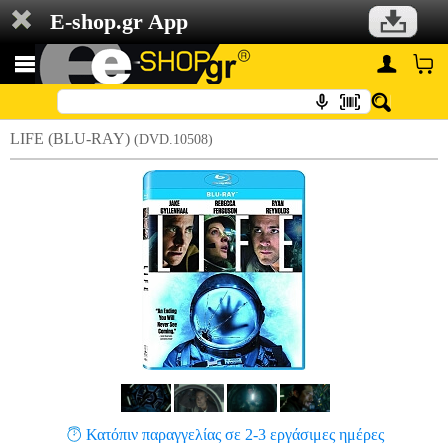
E-shop.gr App
LIFE (BLU-RAY)
(DVD.10508)
Κατόπιν παραγγελίας σε 2-3 εργάσιμες ημέρες