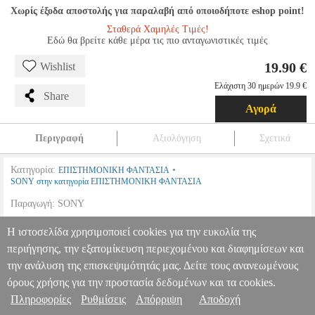
Χωρίς έξοδα αποστολής για παραλαβή από οποιοδήποτε eshop point!
Σταθερά Χαμηλές Τιμές!
Εδώ θα βρείτε κάθε μέρα τις πιο ανταγωνιστικές τιμές
19.90 €
Wishlist
Ελάχιστη 30 ημερών 19.9 €
Share
Αγορά
Περιγραφή
Αξιολόγηση
Σχετικά
Κατηγορία:
•
ΕΠΙΣΤΗΜΟΝΙΚΗ ΦΑΝΤΑΣΙΑ
SONY στην κατηγορία ΕΠΙΣΤΗΜΟΝΙΚΗ ΦΑΝΤΑΣΙΑ
Παραγωγή: SONY
LIFE (BLU-RAY)
DVD.10508
DVD.10508
SONY
SONY
Η ιστοσελίδα χρησιμοποιεί cookies για την ευκολία της
ΕΠΙΣΤΗΜΟΝΙΚΗ ΦΑΝΤΑΣΙΑ
Κατηγορία: ΕΠΙΣΤΗΜΟΝΙΚΗ
περιήγησης, την εξατομίκευση περιεχομένου και διαφημίσεων και
ΦΑΝΤΑΣΙΑ •SONY στην κατηγορία
Πληροφορίες & Υπηρεσίες >
ΕΠΙΣΤΗΜΟΝΙΚΗ ΦΑΝΤΑΣΙΑ Παραγωγή: SONY
LIFE (BLU-
την ανάλυση της επισκεψιμότητάς μας. Δείτε τους ανανεωμένους
RAY)
όρους χρήσης για την προστασία δεδομένων και τα cookies.
19.90
Πληροφορίες
Ρυθμίσεις
Απόρριψη
Αποδοχή