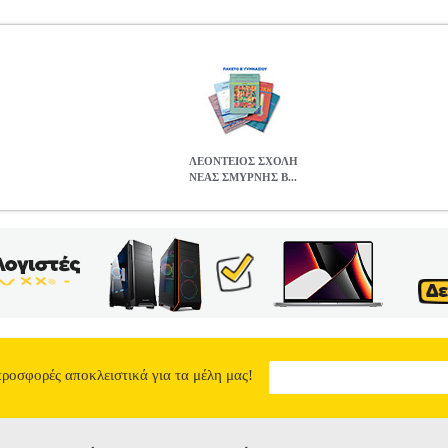
ΛΕΟΝΤΕΙΟΣ ΣΧΟΛΗ
ΝΕΑΣ ΣΜΥΡΝΗΣ Β...
ΥΡΝΗΣ Β ΓΥΜΝΑΣΙΟΥ
BKS.0067408
BKS.0067408
ΣΥΛΛΟΓΙΚ
ΕΤΑ •ΣΥΛΛΟΓΙΚΟ ΕΡΓΟ στην κατηγορία ΣΧΟΛΙΚΑ ΠΑΚΕΤΑ Σ
α Έκδοσης: 2022 Σύνολο βιβλίων 15 τεμάχια.Περιέχονται τα
ΙΟΥ• ΑΡΧΑΙΑ ΕΛΛΗΝΙΚΑ ΟΜΗΡΙΚΑ ΕΠΗ ΙΛΙΑΔΑ Β ΓΥΜ
 ΓΥΜΝΑΣΙΟΥ• ΓΕΩΛΟΓΙΑ ΓΕΩΓΡΑΦΙΑ Β ΓΥΜΝΑΣΙΟΥ• ΕΙ
ΟΕΛΛΗΝΙΚΗ ΛΟΓΟΤΕΧΝΙΑΣ Β ΓΥΜΝΑΣΙΟΥ• ΜΑΘΗΜΑΤΙΚΑ
ΑΣΙΟΥ• ΜΟΥΣΙΚΗ Β ΓΥΜΝΑΣΙΟΥ• ΝΕΟΕΛΛΗΝΙΚΗ ΓΛΩΣΣ
 ΧΗΜΕΙΑ Β ΓΥΜΝΑΣΙΟΥ Το πακέτο διατίθεται και με ντυμέ
ΝΕΑΣ ΣΜΥΡΝΗΣ Β ΓΥΜΝΑΣΙΟΥ
προσφορές αποκλειστικά για τα μέλη μας!
47.8