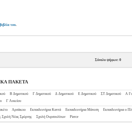
.
βιβλία του
Σύνολο ψήφων: 0
ΟΛΙΚΑ ΠΑΚΕΤΑ
ικού
Β Δημοτικού
Γ Δημοτικού
Δ Δημοτικού
Ε Δημοτικού
ΣΤ Δημοτικού
Α Γυ
ου
Γ Λυκείου
ακέτο
Αρσάκειο
Εκπαιδευτήρια Καντά
Εκπαιδευτήρια Μάνεση
Εκπαιδευτήρια ο Π
ς Σχολή Νέας Σμύρνης
Σχολή Ουρσουλίνων
Pierce