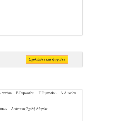
Σχολιάστε και ψηφίστε
μνασίου
Β Γυμνασίου
Γ Γυμνασίου
Α Λυκείου
λάτων
Λεόντειος Σχολή Αθηνών