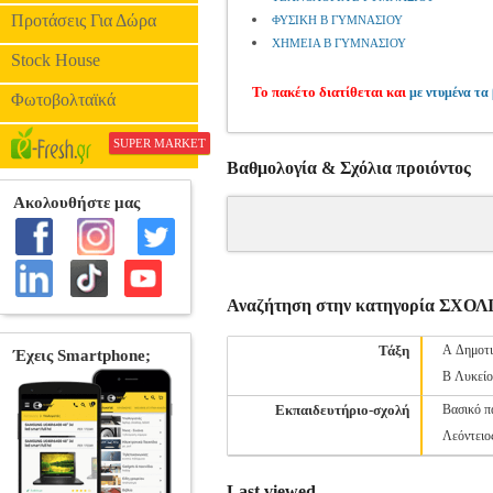
Προτάσεις Για Δώρα
ΦΥΣΙΚΗ Β ΓΥΜΝΑΣΙΟΥ
ΧΗΜΕΙΑ Β ΓΥΜΝΑΣΙΟΥ
Stock House
Το πακέτο διατίθεται και
με ντυμένα τα 
Φωτοβολταϊκά
SUPER MARKET
Βαθμολογία & Σχόλια προιόντος
Αναζήτηση στην κατηγορία ΣΧ
Τάξη
Α Δημοτ
Β Λυκεί
Εκπαιδευτήριο-σχολή
Βασικό π
Λεόντειο
Last viewed