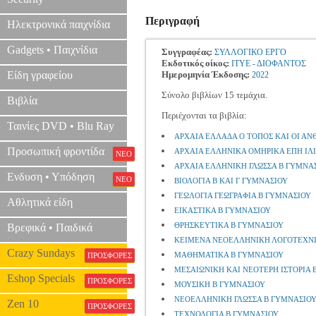
Περιγραφή
Ηλεκτρονικά παιχνίδια
Gadgets • Παιχνίδια
Συγγραφέας:
ΣΥΛΛΟΓΙΚΟ ΕΡΓΟ
Εκδοτικός οίκος:
ΙΤΥΕ - ΔΙΟΦΑΝΤΟΣ
Είδη γραφείου
Ημερομηνία Έκδοσης:
2022
Σύνολο βιβλίων 15 τεμάχια.
Βιβλία
Περιέχονται τα βιβλία:
Ταινίες DVD • Blu Ray
ΑΡΧΑΙΑ ΕΛΛΑΔΑ Ο ΤΟΠΟΣ ΚΑΙ ΟΙ Α
Προσωπική φροντίδα
ΑΡΧΑΙΑ ΕΛΛΗΝΙΚΑ ΟΜΗΡΙΚΑ ΕΠΗ ΙΛ
ΝΕΟ
ΑΡΧΑΙΑ ΕΛΛΗΝΙΚΗ ΓΛΩΣΣΑ Β ΓΥΜΝΑ
Ενδυση • Υπόδηση
ΝΕΟ
ΒΙΟΛΟΓΙΑ Β ΚΑΙ Γ ΓΥΜΝΑΣΙΟΥ
ΓΕΩΛΟΓΙΑ ΓΕΩΓΡΑΦΙΑ Β ΓΥΜΝΑΣΙΟΥ
Αθλητικά είδη
ΕΙΚΑΣΤΙΚΑ Β ΓΥΜΝΑΣΙΟΥ
ΘΡΗΣΚΕΥΤΙΚΑ Β ΓΥΜΝΑΣΙΟΥ
Βρεφικά • Παιδικά
ΚΕΙΜΕΝΑ ΝΕΟΕΛΛΗΝΙΚΗ ΛΟΓΟΤΕΧΝΙ
Crazy Sundays
ΜΑΘΗΜΑΤΙΚΑ Β ΓΥΜΝΑΣΙΟΥ
ΠΡΟΣΦΟΡΕΣ
ΜΕΣΑΙΩΝΙΚΗ ΚΑΙ ΝΕΟΤΕΡΗ ΙΣΤΟΡΙΑ 
Eshop Specials
ΠΡΟΣΦΟΡΕΣ
ΜΟΥΣΙΚΗ Β ΓΥΜΝΑΣΙΟΥ
ΝΕΟΕΛΛΗΝΙΚΗ ΓΛΩΣΣΑ Β ΓΥΜΝΑΣΙΟ
Zen 10
ΠΡΟΣΦΟΡΕΣ
ΤΕΧΝΟΛΟΓΙΑ Β ΓΥΜΝΑΣΙΟΥ