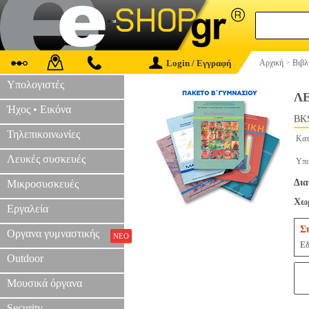
Login / Εγγραφή
Αρχική
>
Βιβλ
Υπολογιστές
Λ
Ήχος • Εικόνα
BKS
Τηλεπικοινωνίες
Κατ
Λευκές συσκευές
Υπο
Δια
Μικροσυσκευές
Χωρ
Εργαλεία
Σ
Οργανα γυμναστικής
ΝΕΟ
Εδ
Outdoor
Μουσικά όργανα
Security