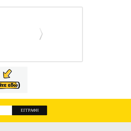
Ο ΕΡΓΟ
ΣΥΛΛΟΓΙΚΟ ΕΡΓΟ
ΣΧΟΛΙΚΑ
υγγραφέας: ΣΥΛΛΟΓΙΚΟ ΕΡΓΟ Εκδοτικός
 βιβλία: • ΑΡΧΑΙΑ ΕΛΛΑΔΑ Ο ΤΟΠΟΣ ΚΑΙ ΟΙ
ΝΑΣΙΟΥ• ΑΡΧΑΙΑ ΕΛΛΗΝΙΚΗ ΓΛΩΣΣΑ Β
ΚΑΣΤΙΚΑ Β ΓΥΜΝΑΣΙΟΥ• ΘΡΗΣΚΕΥΤΙΚΑ
 Β ΓΥΜΝΑΣΙΟΥ• ΜΕΣΑΙΩΝΙΚΗ ΚΑΙ
Α Β ΓΥΜΝΑΣΙΟΥ• ΤΕΧΝΟΛΟΓΙΑ Β
να τα βιβλία του.
ΛΕΟΝΤΕΙΟΣ ΣΧΟΛΗ