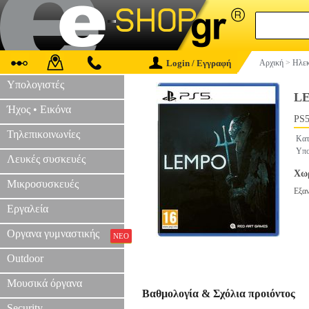
Login / Εγγραφή
Αρχική
>
Ηλεκ
Υπολογιστές
L
Ήχος • Εικόνα
PS5
Τηλεπικοινωνίες
Κατ
Υπο
Λευκές συσκευές
Χωρ
Μικροσυσκευές
Εξα
Εργαλεία
Οργανα γυμναστικής
ΝΕΟ
Outdoor
Μουσικά όργανα
Βαθμολογία & Σχόλια προιόντος
Security