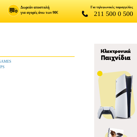
Δωρεάν αποστολή
Για τηλεφωνικές παραγγελίες
211 500 0 500
για αγορές άνω των 90€
GAMES
FPS