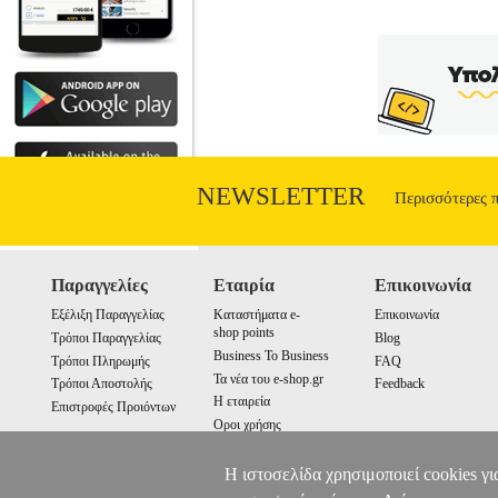
NEWSLETTER
Περισσότερες 
Παραγγελίες
Εταιρία
Επικοινωνία
Εξέλιξη Παραγγελίας
Καταστήματα e-
Επικοινωνία
shop points
Τρόποι Παραγγελίας
Blog
Business To Business
Τρόποι Πληρωμής
FAQ
Τα νέα του e-shop.gr
Τρόποι Αποστολής
Feedback
Η εταιρεία
Επιστροφές Προιόντων
Οροι χρήσης
Cookies
Η ιστοσελίδα χρησιμοποιεί cookies γι