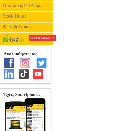
Προτάσεις Για Δώρα
Stock House
Φωτοβολταϊκά
SUPER MARKET