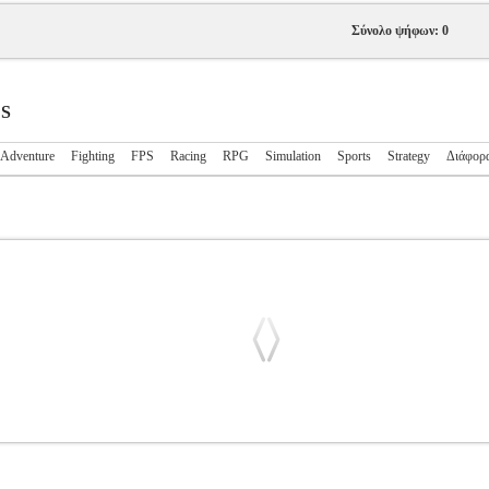
Σύνολο ψήφων: 0
ES
Adventure
Fighting
FPS
Racing
RPG
Simulation
Sports
Strategy
Διάφορ
LEMPO
PS5.00829
PS5.00829
-
-
GAMES
LEMPO
0