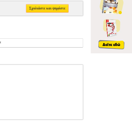
Σχολιάστε και ψηφίστε
α