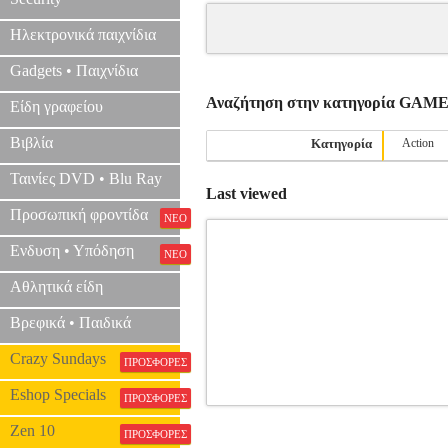
Ηλεκτρονικά παιχνίδια
Gadgets • Παιχνίδια
Αναζήτηση στην κατηγορία GAM
Είδη γραφείου
Βιβλία
Κατηγορία
Action
Ταινίες DVD • Blu Ray
Last viewed
Προσωπική φροντίδα
ΝΕΟ
Ενδυση • Υπόδηση
ΝΕΟ
Αθλητικά είδη
Βρεφικά • Παιδικά
Crazy Sundays
ΠΡΟΣΦΟΡΕΣ
Eshop Specials
ΠΡΟΣΦΟΡΕΣ
Zen 10
ΠΡΟΣΦΟΡΕΣ