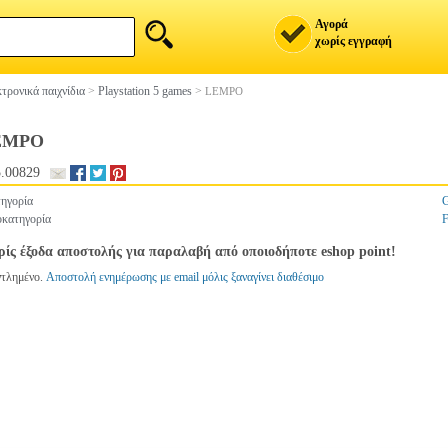
Αγορά
χωρίς εγγραφή
τρονικά παιχνίδια
>
Playstation 5 games
>
LEMPO
EMPO
.00829
ηγορία
κατηγορία
ίς έξοδα αποστολής για παραλαβή από οποιοδήποτε eshop point!
ντλημένο.
Αποστολή ενημέρωσης με email μόλις ξαναγίνει διαθέσιμο