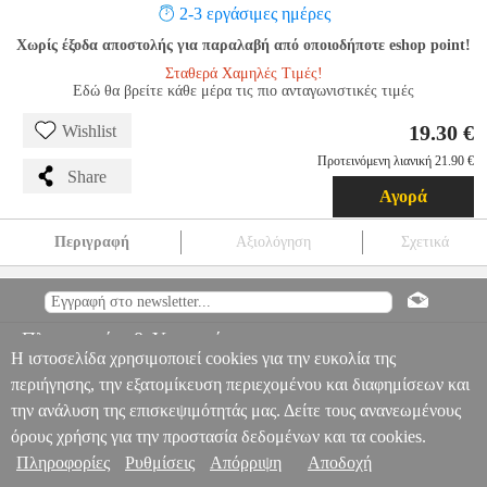
2-3 εργάσιμες ημέρες
Χωρίς έξοδα αποστολής για παραλαβή από οποιοδήποτε eshop point!
Σταθερά Χαμηλές Τιμές!
Εδώ θα βρείτε κάθε μέρα τις πιο ανταγωνιστικές τιμές
19.30 €
Wishlist
Προτεινόμενη λιανική 21.90 €
Share
Αγορά
Περιγραφή
Αξιολόγηση
Σχετικά
LEGO NINJAGO MOVIE VIDEOGAME (CODE IN BOX)
NSW.01108
NSW.01108
-
-
GAMES
LEGO NINJAGO MOVIE
VIDEOGAME (CODE IN BOX)
Πληροφορίες & Υπηρεσίες >
19.30
Η ιστοσελίδα χρησιμοποιεί cookies για την ευκολία της
περιήγησης, την εξατομίκευση περιεχομένου και διαφημίσεων και
την ανάλυση της επισκεψιμότητάς μας. Δείτε τους ανανεωμένους
όρους χρήσης για την προστασία δεδομένων και τα cookies.
Πληροφορίες
Ρυθμίσεις
Απόρριψη
Αποδοχή