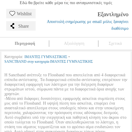
Εδώ θα βρείτε κάθε μέρα τις πιο ανταγωνιστικές τιμές
Εξαντλημένο
Wishlist
Αποστολή ενημέρωσης με email μόλις ξαναγίνει
Share
διαθέσιμο
Περιγραφή
Αξιολόγηση
Σχετικά
Κατηγορία:
•
ΙΜΑΝΤΕΣ ΓΥΜΝΑΣΤΙΚΗΣ
SANCTBAND στην κατηγορία ΙΜΑΝΤΕΣ ΓΥΜΝΑΣΤΙΚΗΣ
H Sanctband ανέπτυξε το Flossband που αποτελείται από 4 διαφορετικά
επίπεδα αντίστασης. Τα διαφορετικά επίπεδα αντίστασης επιτρέπουν την
διαφορετική εφαρμογή των λάστιχων για την διέγερση διαφόρων
στρωμάτων ιστού, σύμφωνα πάντα με τα διαφορετικά όρια ανοχής των
χρηστών.
-Μέσα από διάφορες δυνατότητες εφαρμογής ασκείται συμπίεση στους
μυς από το Flossband. Η υψηλή πίεση που ασκείται, επιφέρει ένα
ανασταλτικό αποτέλεσμα στους υποδοχείς πόνου και στην υποκείμενη
περιτονία, χαλαρώνοντας την πρόσφυση στους αδύναμους δεσμούς.
Αυτό συμβαίνει υπό την ενεργητική και παθητική κίνηση του άκρου στο
οποίο τυλίγεται το Flossband. Όταν απελευθερώνεται το λάστιχο, η
στάση του αίματος τερματίζεται και το φρέσκο αίμα ενυδατώνει τον
ιστό. Αυτό οδηγεί στην ανακούφιση διαφόρων τύπων πόνου.