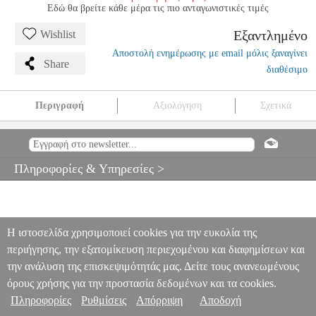
Εδώ θα βρείτε κάθε μέρα τις πιο ανταγωνιστικές τιμές
Εξαντλημένο
Wishlist
Αποστολή ενημέρωσης με email μόλις ξαναγίνει
Share
διαθέσιμο
Περιγραφή
Αξιολόγηση
Σχετικά
ΛΑΣΤΙΧΟ ANKLE TUBE ULTIMATE + 48156
PER.222636
PER.222636
AMILA
AMILA
ΙΜΑΝΤΕΣ ΓΥΜΝΑΣΤΙΚΗΣ
ΛΑΣΤΙΧΟ ANKLE TUBE ULTIMATE + 48156
Πληροφορίες & Υπηρεσίες >
0
Η ιστοσελίδα χρησιμοποιεί cookies για την ευκολία της
περιήγησης, την εξατομίκευση περιεχομένου και διαφημίσεων και
την ανάλυση της επισκεψιμότητάς μας. Δείτε τους ανανεωμένους
όρους χρήσης για την προστασία δεδομένων και τα cookies.
Πληροφορίες
Ρυθμίσεις
Απόρριψη
Αποδοχή