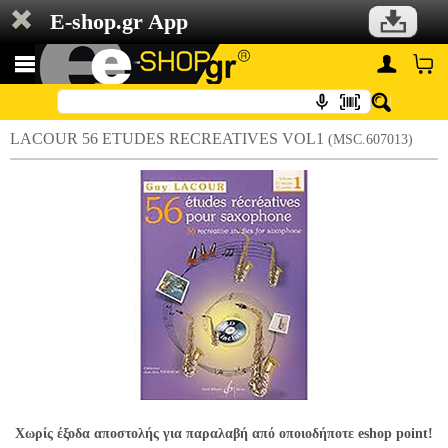
E-shop.gr App
LACOUR 56 ETUDES RECREATIVES VOL1
(MSC.607013)
Χωρίς έξοδα αποστολής για παραλαβή από οποιοδήποτε eshop point!