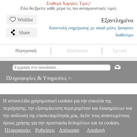
Σταθερά Χαμηλές Τιμές!
Εδώ θα βρείτε κάθε μέρα τις πιο ανταγωνιστικές τιμές
Εξαντλημένο
Wishlist
Αποστολή ενημέρωσης με email μόλις ξαναγίνει
Share
διαθέσιμο
Περιγραφή
Αξιολόγηση
Σχετικά
LACOUR 56 ETUDES RECREATIVES VOL1
MSC.607013
MSC.607013
BILLABONG
BILLABONG
ΜΟΥΣΙΚΑ ΒΙΒΛΙΑ
ΠΝΕΥΣΤΩΝ
LACOUR 56 ETUDES RECREATIVES VOL1
Πληροφορίες & Υπηρεσίες >
0
Η ιστοσελίδα χρησιμοποιεί cookies για την ευκολία της
περιήγησης, την εξατομίκευση περιεχομένου και διαφημίσεων και
την ανάλυση της επισκεψιμότητάς μας. Δείτε τους ανανεωμένους
όρους χρήσης για την προστασία δεδομένων και τα cookies.
Πληροφορίες
Ρυθμίσεις
Απόρριψη
Αποδοχή