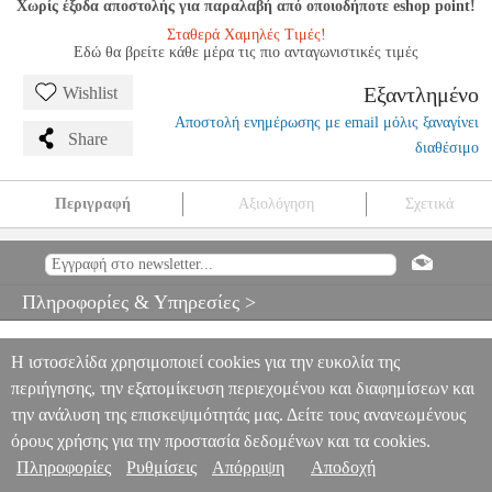
Χωρίς έξοδα αποστολής για παραλαβή από οποιοδήποτε eshop point!
Σταθερά Χαμηλές Τιμές!
Εδώ θα βρείτε κάθε μέρα τις πιο ανταγωνιστικές τιμές
Εξαντλημένο
Wishlist
Αποστολή ενημέρωσης με email μόλις ξαναγίνει
Share
διαθέσιμο
Περιγραφή
Αξιολόγηση
Σχετικά
LACK - CLASSIQUES FAVORIS VOL 7
MSC.606517
MSC.606517
EDITION HENRY LEMOINE
EDITION HENRY
LEMOINE
ΜΟΥΣΙΚΑ ΒΙΒΛΙΑ ΠΛΗΚΤΡΩΝ
LACK -
Πληροφορίες & Υπηρεσίες >
CLASSIQUES FAVORIS VOL 7
0
Η ιστοσελίδα χρησιμοποιεί cookies για την ευκολία της
περιήγησης, την εξατομίκευση περιεχομένου και διαφημίσεων και
την ανάλυση της επισκεψιμότητάς μας. Δείτε τους ανανεωμένους
όρους χρήσης για την προστασία δεδομένων και τα cookies.
Πληροφορίες
Ρυθμίσεις
Απόρριψη
Αποδοχή