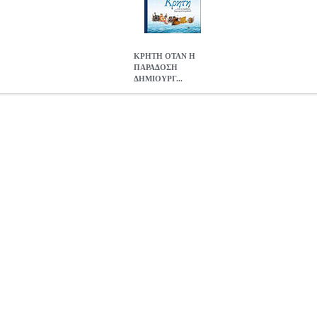
ΚΡΗΤΗ ΟΤΑΝ Η
ΠΑΡΑΔΟΣΗ
ΔΗΜΙΟΥΡΓ...
ΟΥΡΓΕΙ ΤΟ ΜΕΛΛΟΝ!
BKS.0192006
BKS.0192006
ΤΣΟΥΚΗ ΚΑ
ΕΡΙΝΑ στην κατηγορία ΛΕΥΚΩΜΑ ISBN: 978-960-351-866-2 Σ
εις: 27Χ20, 5 Ημερομηνία Έκδοσης: Ιούλιος 2011 Η Κρήτη του χθες
ι μαρτυρίες, ο αναγνώστης ταξιδεύει από την ακριτική Γαύδο έως και
κή ομορφιά, η μοναδική κρητική κουλτούρα, οι πατροπαράδοτες συντ
ιαίτερης γωνιάς της γης!
ΚΡΗΤΗ ΟΤΑΝ Η ΠΑΡΑΔΟΣΗ ΔΗΜΙΟΥΡΓ
20.18