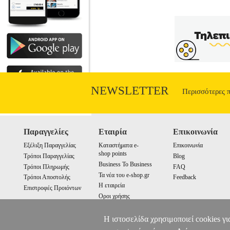
NEWSLETTER
Περισσότερες 
Παραγγελίες
Εταιρία
Επικοινωνία
Εξέλιξη Παραγγελίας
Καταστήματα e-
Επικοινωνία
shop points
Τρόποι Παραγγελίας
Blog
Business To Business
Τρόποι Πληρωμής
FAQ
Τα νέα του e-shop.gr
Τρόποι Αποστολής
Feedback
Η εταιρεία
Επιστροφές Προιόντων
Οροι χρήσης
Cookies
Η ιστοσελίδα χρησιμοποιεί cookies γι