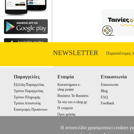
NEWSLETTER
Περισσότερες 
Παραγγελίες
Εταιρία
Επικοινωνία
Εξέλιξη Παραγγελίας
Καταστήματα e-
Επικοινωνία
shop points
Τρόποι Παραγγελίας
Blog
Business To Business
Τρόποι Πληρωμής
FAQ
Τα νέα του e-shop.gr
Τρόποι Αποστολής
Feedback
Η εταιρεία
Επιστροφές Προιόντων
Οροι χρήσης
Cookies
Η ιστοσελίδα χρησιμοποιεί cookies γι