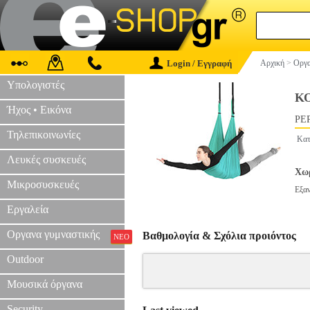
Login / Εγγραφή
Αρχική
>
Οργα
Υπολογιστές
ΚΟ
Ήχος • Εικόνα
PER
Τηλεπικοινωνίες
Κατ
Λευκές συσκευές
Χωρ
Μικροσυσκευές
Εξα
Εργαλεία
Οργανα γυμναστικής
Βαθμολογία & Σχόλια προιόντος
ΝΕΟ
Outdoor
Μουσικά όργανα
Security