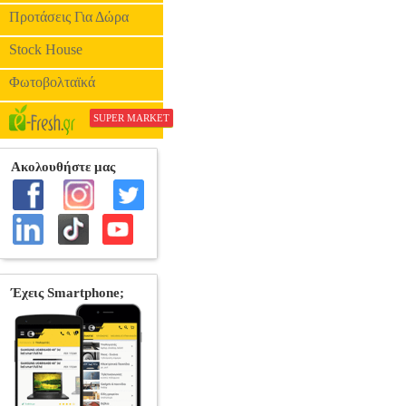
Προτάσεις Για Δώρα
Stock House
Φωτοβολταϊκά
SUPER MARKET