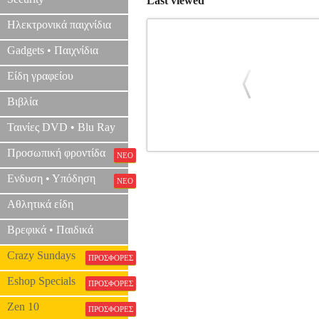
Last viewed
Ηλεκτρονικά παιχνίδια
Gadgets • Παιχνίδια
Είδη γραφείου
Βιβλία
Ταινίες DVD • Blu Ray
Προσωπική φροντίδα
ΝΕΟ
ΚΟΥΝΙΑ YOGA AMILA 40D LESS E
Ενδυση • Υπόδηση
ΝΕΟ
Αθλητικά είδη
Βρεφικά • Παιδικά
Crazy Sundays
ΠΡΟΣΦΟΡΕΣ
Eshop Specials
ΠΡΟΣΦΟΡΕΣ
Zen 10
ΠΡΟΣΦΟΡΕΣ