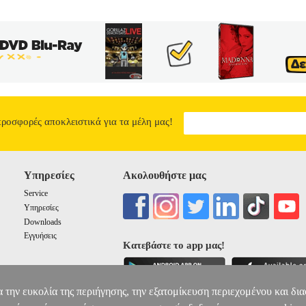
προσφορές αποκλειστικά για τα μέλη μας!
Υπηρεσίες
Ακολουθήστε μας
Service
Υπηρεσίες
Downloads
Εγγυήσεις
Κατεβάστε το app μας!
α την ευκολία της περιήγησης, την εξατομίκευση περιεχομένου και δι