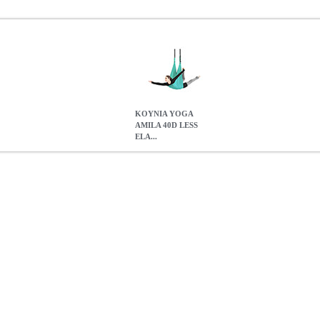
ΚΟΥΝΙΑ YOGA
AMILA 40D LESS
ELA...
LASTIC 5M EMERALD
PER.234725
PER.234725
AMILA
AMILA
AMILA 40D LESS ELASTIC 5M EMERALD
0