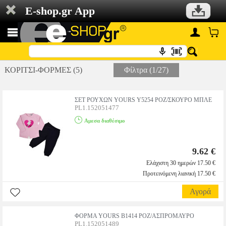
E-shop.gr App
ΚΟΡΙΤΣΙ-ΦΟΡΜΕΣ (5)
Φίλτρα (1/27)
ΣΕΤ ΡΟΥΧΩΝ YOURS Y5254 ΡΟΖ/ΣΚΟΥΡΟ ΜΠΛΕ
PL1.152051477
Αμεσα διαθέσιμο
9.62 €
Ελάχιστη 30 ημερών 17.50 €
Προτεινόμενη λιανική 17.50 €
Αγορά
ΦΟΡΜΑ YOURS B1414 ΡΟΖ/ΑΣΠΡΟΜΑΥΡΟ
PL1.152051489