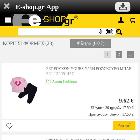
E-shop.gr App
ΚΟΡΙΤΣΙ-ΦΟΡΜΕΣ (28)
Φίλτρα (0/27)
1
2
3
ΣΕΤ ΡΟΥΧΩΝ YOURS Y5254 ΡΟΖ/ΣΚΟΥΡΟ ΜΠΛΕ
PL1.152051477
Αμεσα διαθέσιμο
9.62 €
Ελάχιστη 30 ημερών 17.50 €
Προτεινόμενη λιανική 17.50 €
Αγορά