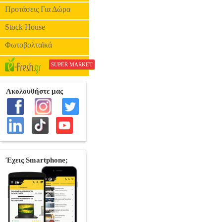
Προτάσεις Για Δώρα
Stock House
Φωτοβολταϊκά
SUPER MARKET