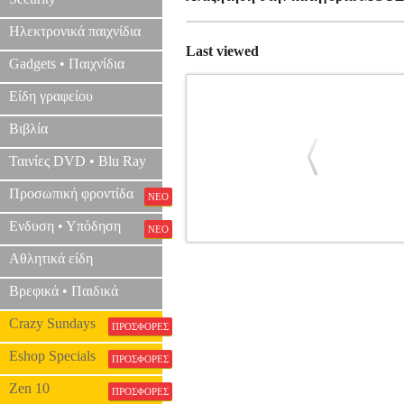
Ηλεκτρονικά παιχνίδια
Last viewed
Gadgets • Παιχνίδια
Είδη γραφείου
Βιβλία
Ταινίες DVD • Blu Ray
Προσωπική φροντίδα
ΝΕΟ
Ενδυση • Υπόδηση
ΝΕΟ
ΚΟΛΛΑ ΜΟΥΣΙΚΗΣ ΜΟΝΟΦΥΛΛΗ
Αθλητικά είδη
Βρεφικά • Παιδικά
Crazy Sundays
ΠΡΟΣΦΟΡΕΣ
Eshop Specials
ΠΡΟΣΦΟΡΕΣ
Zen 10
ΠΡΟΣΦΟΡΕΣ