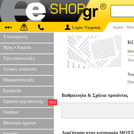
Login / Εγγραφή
Αρχική
>
Μουσ
Υπολογιστές
Κ
Ήχος • Εικόνα
MS
Τηλεπικοινωνίες
Κατ
Λευκές συσκευές
Χωρ
Μικροσυσκευές
Εξα
Εργαλεία
Βαθμολογία & Σχόλια προιόντος
Οργανα γυμναστικής
ΝΕΟ
Outdoor
Μουσικά όργανα
Αναζήτηση στην κατηγορία ΜΟ
Security