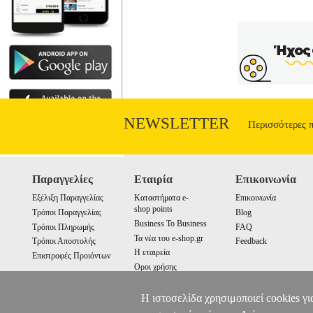
NEWSLETTER
Περισσότερες 
Παραγγελίες
Εταιρία
Επικοινωνία
Εξέλιξη Παραγγελίας
Καταστήματα e-
Επικοινωνία
shop points
Τρόποι Παραγγελίας
Blog
Business To Business
Τρόποι Πληρωμής
FAQ
Τα νέα του e-shop.gr
Τρόποι Αποστολής
Feedback
Η εταιρεία
Επιστροφές Προιόντων
Οροι χρήσης
Cookies
Η ιστοσελίδα χρησιμοποιεί cookies γι