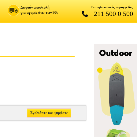
Δωρεάν αποστολή
Για τηλεφωνικές παραγγελίες
211 500 0 500
για αγορές άνω των 90€
Σχολιάστε και ψηφίστε