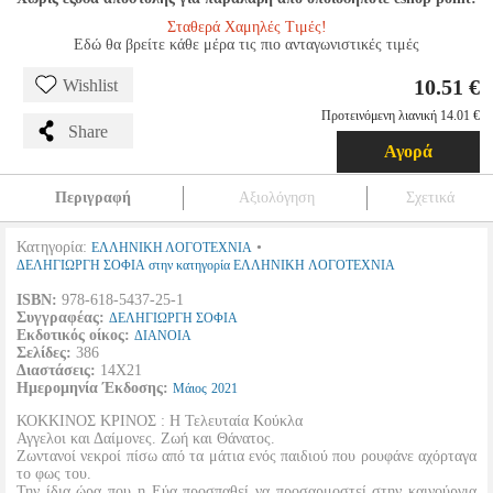
Σταθερά Χαμηλές Τιμές!
Εδώ θα βρείτε κάθε μέρα τις πιο ανταγωνιστικές τιμές
10.51 €
Wishlist
Προτεινόμενη λιανική 14.01 €
Share
Αγορά
Περιγραφή
Αξιολόγηση
Σχετικά
Κατηγορία:
•
ΕΛΛΗΝΙΚΗ ΛΟΓΟΤΕΧΝΙΑ
ΔΕΛΗΓΙΩΡΓΗ ΣΟΦΙΑ στην κατηγορία ΕΛΛΗΝΙΚΗ ΛΟΓΟΤΕΧΝΙΑ
ISBN:
978-618-5437-25-1
Συγγραφέας:
ΔΕΛΗΓΙΩΡΓΗ ΣΟΦΙΑ
Εκδοτικός οίκος:
ΔΙΑΝΟΙΑ
Σελίδες:
386
Διαστάσεις:
14Χ21
Ημερομηνία Έκδοσης:
Μάιος
2021
ΚΟΚΚΙΝΟΣ ΚΡΙΝΟΣ : Η Τελευταία Κούκλα
Αγγελοι και Δαίμονες. Ζωή και Θάνατος.
Ζωντανοί νεκροί πίσω από τα μάτια ενός παιδιού που ρουφάνε αχόρταγα
το φως του.
Την ίδια ώρα που η Εύα προσπαθεί να προσαρμοστεί στην καινούργια