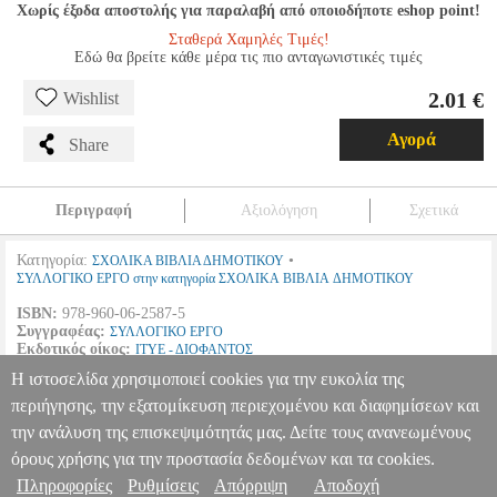
Χωρίς έξοδα αποστολής για παραλαβή από οποιοδήποτε eshop point!
Σταθερά Χαμηλές Τιμές!
Εδώ θα βρείτε κάθε μέρα τις πιο ανταγωνιστικές τιμές
2.01 €
Wishlist
Αγορά
Share
Περιγραφή
Αξιολόγηση
Σχετικά
Κατηγορία:
•
ΣΧΟΛΙΚΑ ΒΙΒΛΙΑ ΔΗΜΟΤΙΚΟΥ
ΣΥΛΛΟΓΙΚΟ ΕΡΓΟ στην κατηγορία ΣΧΟΛΙΚΑ ΒΙΒΛΙΑ ΔΗΜΟΤΙΚΟΥ
ISBN:
978-960-06-2587-5
Συγγραφέας:
ΣΥΛΛΟΓΙΚΟ ΕΡΓΟ
Εκδοτικός οίκος:
ΙΤΥΕ - ΔΙΟΦΑΝΤΟΣ
Σελίδες:
92
Η ιστοσελίδα χρησιμοποιεί cookies για την ευκολία της
Διαστάσεις:
21Χ28
Ημερομηνία Έκδοσης:
Ιούνιος
2018
περιήγησης, την εξατομίκευση περιεχομένου και διαφημίσεων και
την ανάλυση της επισκεψιμότητάς μας. Δείτε τους ανανεωμένους
ΚΟΙΝΩΝΙΚΗ ΚΑΙ ΠΟΛΙΤΙΚΗ ΑΓΩΓΗ Ε ΔΗΜΟΤΙΚΟΥ (10-0203)
BKS.0067089
BKS.0067089
ΣΥΛΛΟΓΙΚΟ ΕΡΓΟ
ΣΥΛΛΟΓΙΚΟ
όρους χρήσης για την προστασία δεδομένων και τα cookies.
ΕΡΓΟ
ΣΧΟΛΙΚΑ ΒΙΒΛΙΑ ΔΗΜΟΤΙΚΟΥ
Κατηγορία: ΣΧΟΛΙΚΑ
Πληροφορίες
Ρυθμίσεις
Απόρριψη
Αποδοχή
Πληροφορίες & Υπηρεσίες >