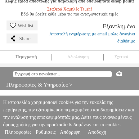
Χωρίς έξοδα αποστολής για παραλαβή από οποιοδήποτε eshop point!
Σταθερά Χαμηλές Τιμές!
Εδώ θα βρείτε κάθε μέρα τις πιο ανταγωνιστικές τιμές
Εξαντλημένο
Wishlist
Αποστολή ενημέρωσης με email μόλις ξαναγίνει
Share
διαθέσιμο
Περιγραφή
Αξιολόγηση
Σχετικά
KOHLER E. - 15 EASY STUDIES OP.33 VOL.1 / ΕΚΔΟΣΕΙΣ
BUDAPEST
MSC.606894
MSC.606894
BUDAPEST
BUDAPEST
ΜΟΥΣΙΚΑ ΒΙΒΛΙΑ ΠΝΕΥΣΤΩΝ
KOHLER E. - 15 EASY
Πληροφορίες & Υπηρεσίες >
STUDIES OP.33 VOL.1 / ΕΚΔΟΣΕΙΣ BUDAPEST
0
Η ιστοσελίδα χρησιμοποιεί cookies για την ευκολία της
περιήγησης, την εξατομίκευση περιεχομένου και διαφημίσεων και
την ανάλυση της επισκεψιμότητάς μας. Δείτε τους ανανεωμένους
όρους χρήσης για την προστασία δεδομένων και τα cookies.
Πληροφορίες
Ρυθμίσεις
Απόρριψη
Αποδοχή