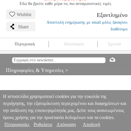
Εδώ θα βρείτε κάθε μέρα τις πιο ανταγωνιστικές τιμές
Εξαντλημένο
Wishlist
Αποστολή ενημέρωσης με email μόλις ξαναγίνει
Share
διαθέσιμο
Περιγραφή
Αξιολόγηση
Σχετικά
K&M 12440-012-54 UNI-BOY BOOK ΕΠΙΤΡΑΠΕΖΙΟ
ΑΝΑΛΟΓΙΟ ΜΟΥΣΙΚΗΣ (ΜΠΛΕ)
MSC.400207
MSC.400207
KONIG
KONIG
ΑΞΕΣΟΥΑΡ ΟΡΓΑΝΩΝ
K&M 12440-012-54
Πληροφορίες & Υπηρεσίες >
UNI-BOY BOOK ΕΠΙΤΡΑΠΕΖΙΟ ΑΝΑΛΟΓΙΟ ΜΟΥΣΙΚΗΣ
(ΜΠΛΕ)
0
Η ιστοσελίδα χρησιμοποιεί cookies για την ευκολία της
περιήγησης, την εξατομίκευση περιεχομένου και διαφημίσεων και
την ανάλυση της επισκεψιμότητάς μας. Δείτε τους ανανεωμένους
όρους χρήσης για την προστασία δεδομένων και τα cookies.
Πληροφορίες
Ρυθμίσεις
Απόρριψη
Αποδοχή