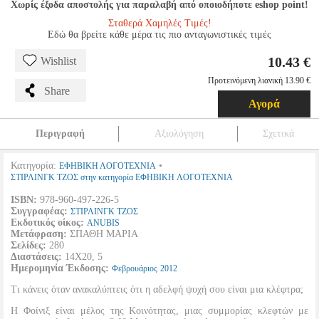
Χωρίς έξοδα αποστολής για παραλαβή από οποιοδήποτε eshop point!
Σταθερά Χαμηλές Τιμές!
Εδώ θα βρείτε κάθε μέρα τις πιο ανταγωνιστικές τιμές
10.43 €
Wishlist
Προτεινόμενη λιανική 13.90 €
Share
Αγορά
Περιγραφή
Αξιολόγηση
Σχετικά
Κατηγορία:
•
ΕΦΗΒΙΚΗ ΛΟΓΟΤΕΧΝΙΑ
ΣΤΙΡΛΙΝΓΚ ΤΖΟΣ στην κατηγορία ΕΦΗΒΙΚΗ ΛΟΓΟΤΕΧΝΙΑ
ISBN:
978-960-497-226-5
Συγγραφέας:
ΣΤΙΡΛΙΝΓΚ ΤΖΟΣ
Εκδοτικός οίκος:
ANUBIS
Μετάφραση:
ΣΠΑΘΗ ΜΑΡΙΑ
Σελίδες:
280
Διαστάσεις:
14Χ20, 5
Ημερομηνία Έκδοσης:
Φεβρουάριος
2012
Τι κάνεις όταν ανακαλύπτεις ότι η αδελφή ψυχή σου είναι μια κλέφτρα;
Η Φοίνιξ είναι μέλος της Κοινότητας, μιας συμμορίας κλεφτών με