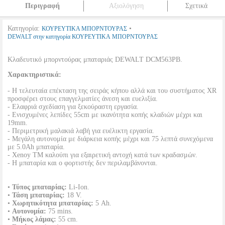
Περιγραφή
Αξιολόγηση
Σχετικά
Κατηγορία:
•
ΚΟΥΡΕΥΤΙΚΑ ΜΠΟΡΝΤΟΥΡΑΣ
DEWALT στην κατηγορία ΚΟΥΡΕΥΤΙΚΑ ΜΠΟΡΝΤΟΥΡΑΣ
Κλαδευτικό μπορντούρας μπαταριάς DEWALT DCM563PB.
Χαρακτηριστικά:
- Η τελευταία επέκταση της σειράς κήπου αλλά και του συστήματος XR
προσφέρει στους επαγγελματίες άνεση και ευελιξία.
- Ελαφριά σχεδίαση για ξεκούραστη εργασία.
- Ενισχυμένες λεπίδες 55cm με ικανότητα κοπής κλαδιών μέχρι και
19mm.
- Περιμετρική μαλακιά λαβή για ευέλικτη εργασία.
- Μεγάλη αυτονομία με διάρκεια κοπής μέχρι και 75 λεπτά συνεχόμενα
με 5.0Ah μπαταρία.
- Xenoy TM καλούπι για εξαιρετική αντοχή κατά των κραδασμών.
- Η μπαταρία και ο φορτιστής δεν περιλαμβάνονται.
•
Τύπος μπαταρίας:
Li-Ion.
•
Τάση μπαταρίας:
18 V.
•
Χωρητικότητα μπαταρίας:
5 Ah.
•
Αυτονομία:
75 mins.
•
Μήκος λάμας:
55 cm.