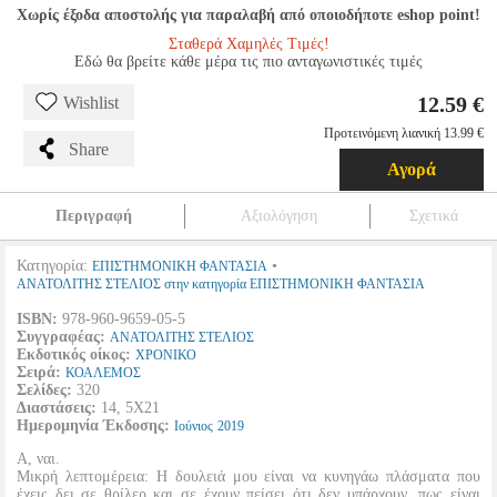
Χωρίς έξοδα αποστολής για παραλαβή από οποιοδήποτε eshop point!
Σταθερά Χαμηλές Τιμές!
Εδώ θα βρείτε κάθε μέρα τις πιο ανταγωνιστικές τιμές
12.59 €
Wishlist
Προτεινόμενη λιανική 13.99 €
Share
Αγορά
Περιγραφή
Αξιολόγηση
Σχετικά
Κατηγορία:
•
ΕΠΙΣΤΗΜΟΝΙΚΗ ΦΑΝΤΑΣΙΑ
ΑΝΑΤΟΛΙΤΗΣ ΣΤΕΛΙΟΣ στην κατηγορία ΕΠΙΣΤΗΜΟΝΙΚΗ ΦΑΝΤΑΣΙΑ
ISBN:
978-960-9659-05-5
Συγγραφέας:
ΑΝΑΤΟΛΙΤΗΣ ΣΤΕΛΙΟΣ
Εκδοτικός οίκος:
ΧΡΟΝΙΚΟ
Σειρά:
ΚΟΑΛΕΜΟΣ
Σελίδες:
320
Διαστάσεις:
14, 5Χ21
Ημερομηνία Έκδοσης:
Ιούνιος
2019
Α, ναι.
Μικρή λεπτομέρεια: Η δουλειά μου είναι να κυνηγάω πλάσματα που
έχεις δει σε θρίλερ και σε έχουν πείσει ότι δεν υπάρχουν, πως είναι