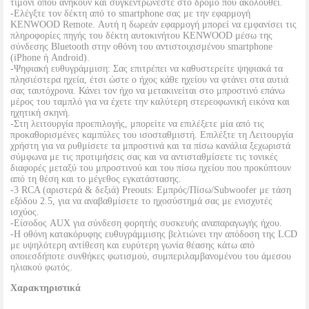
τιμόνι όπου ανήκουν και συγκεντρώνεστε στο δρόμο που ακολουθεί.
-Ελέγξτε τον δέκτη από το smartphone σας με την εφαρμογή
KENWOOD Remote. Αυτή η δωρεάν εφαρμογή μπορεί να εμφανίσει τις
πληροφορίες πηγής του δέκτη αυτοκινήτου KENWOOD μέσω της
σύνδεσης Bluetooth στην οθόνη του αντιστοιχισμένου smartphone
(iPhone ή Android).
-Ψηφιακή ευθυγράμμιση: Σας επιτρέπει να καθυστερείτε ψηφιακά τα
πλησιέστερα ηχεία, έτσι ώστε ο ήχος κάθε ηχείου να φτάνει στα αυτιά
σας ταυτόχρονα. Κάνει τον ήχο να μετακινείται στο μπροστινό επάνω
μέρος του ταμπλό για να έχετε την καλύτερη στερεοφωνική εικόνα και
ηχητική σκηνή.
-Στη λειτουργία προεπιλογής, μπορείτε να επιλέξετε μία από τις
προκαθορισμένες καμπύλες του ισοσταθμιστή. Επιλέξτε τη Λειτουργία
χρήστη για να ρυθμίσετε τα μπροστινά και τα πίσω κανάλια ξεχωριστά
σύμφωνα με τις προτιμήσεις σας και να αντισταθμίσετε τις τονικές
διαφορές μεταξύ του μπροστινού και του πίσω ηχείου που προκύπτουν
από τη θέση και το μέγεθος εγκατάστασης.
-3 RCA (αριστερά & δεξιά) Preouts: Εμπρός/Πίσω/Subwoofer με τάση
εξόδου 2.5, για να αναβαθμίσετε το ηχοσύστημά σας με ενισχυτές
ισχύος.
-Είσοδος AUX για σύνδεση φορητής συσκευής αναπαραγωγής ήχου.
-Η οθόνη κατακόρυφης ευθυγράμμισης βελτιώνει την απόδοση της LCD
με υψηλότερη αντίθεση και ευρύτερη γωνία θέασης κάτω από
οποιεσδήποτε συνθήκες φωτισμού, συμπεριλαμβανομένου του άμεσου
ηλιακού φωτός.
Χαρακτηριστικά