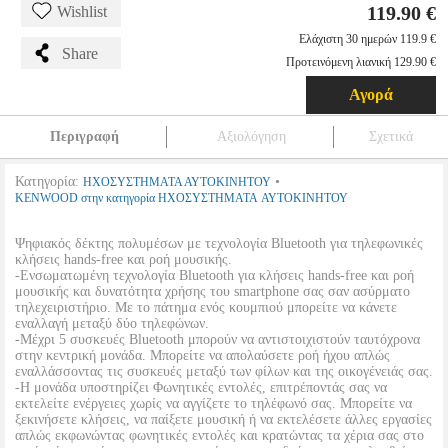
119.90 €
Wishlist
Ελάχιστη 30 ημερών 119.9 €
Share
Προτεινόμενη λιανική 129.90 €
Αγορά
Περιγραφή
Αξιολόγηση
Σχετικά
Κατηγορία:
•
ΗΧΟΣΥΣΤΗΜΑΤΑ ΑΥΤΟΚΙΝΗΤΟΥ
KENWOOD στην κατηγορία ΗΧΟΣΥΣΤΗΜΑΤΑ ΑΥΤΟΚΙΝΗΤΟΥ
Ψηφιακός δέκτης πολυμέσων με τεχνολογία Bluetooth για τηλεφωνικές
κλήσεις hands-free και ροή μουσικής.
-Ενσωματωμένη τεχνολογία Bluetooth για κλήσεις hands-free και ροή
μουσικής και δυνατότητα χρήσης του smartphone σας σαν ασύρματο
τηλεχειριστήριο. Με το πάτημα ενός κουμπιού μπορείτε να κάνετε
εναλλαγή μεταξύ δύο τηλεφώνων.
-Μέχρι 5 συσκευές Bluetooth μπορούν να αντιστοιχιστούν ταυτόχρονα
στην κεντρική μονάδα. Μπορείτε να απολαύσετε ροή ήχου απλώς
εναλλάσσοντας τις συσκευές μεταξύ των φίλων και της οικογένειάς σας.
-Η μονάδα υποστηρίζει Φωνητικές εντολές, επιτρέποντάς σας να
εκτελείτε ενέργειες χωρίς να αγγίζετε το τηλέφωνό σας. Μπορείτε να
ξεκινήσετε κλήσεις, να παίξετε μουσική ή να εκτελέσετε άλλες εργασίες
απλώς εκφωνώντας φωνητικές εντολές και κρατώντας τα χέρια σας στο