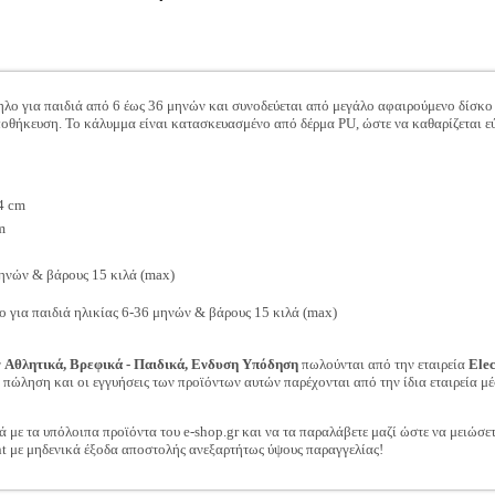
ηλο για παιδιά από 6 έως 36 μηνών και συνοδεύεται από μεγάλο αφαιρούμενο δίσκο 
οθήκευση. Το κάλυμμα είναι κατασκευασμένο από δέρμα PU, ώστε να καθαρίζεται εύ
94 cm
m
μηνών & βάρους 15 κιλά (max)
για παιδιά ηλικίας 6-36 μηνών & βάρους 15 κιλά (max)
ν
Αθλητικά, Βρεφικά - Παιδικά, Ενδυση Υπόδηση
πωλούνται από την εταιρεία
Ele
ν πώληση και οι εγγυήσεις των προϊόντων αυτών παρέχονται από την ίδια εταιρεία μέ
ά με τα υπόλοιπα προϊόντα του e-shop.gr και να τα παραλάβετε μαζί ώστε να μειώσε
t με μηδενικά έξοδα αποστολής ανεξαρτήτως ύψους παραγγελίας!