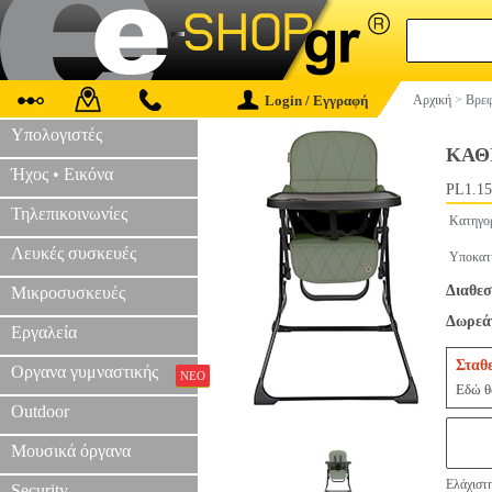
Login / Εγγραφή
Αρχική
>
Βρεφ
Υπολογιστές
ΚΑΘ
Ήχος • Εικόνα
PL1.15
Τηλεπικοινωνίες
Κατηγο
Λευκές συσκευές
Υποκατ
Διαθεσ
Μικροσυσκευές
Δωρεάν
Εργαλεία
Σταθ
Οργανα γυμναστικής
ΝΕΟ
Εδώ θα
Outdoor
Μουσικά όργανα
Ελάχιστ
Security