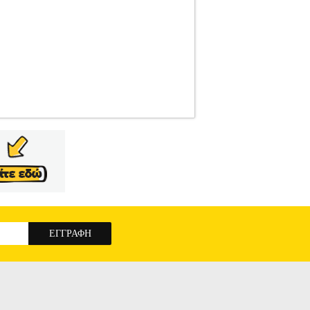
ARK
ΚΑΡΕΚΛΑΚΙΑ ΦΑΓΗΤΟΥ
Κατηγορία:
ίναι κατάλληλο για παιδιά από 6 έως 36
ούμενο, τόσο πολύ βολικό για αποθήκευση. Το
λείας 3 σημείων. Χαρακτηριστικά • Διαστάσεις
ηλικίας 6-36 μηνών & βάρους 15 κιλά (max) •
ων κατηγοριών Αθλητικά, Βρεφικά - Παιδικά,
4u.gr. Η υποστήριξη μετά την πώληση και οι
ηλεφωνικό κέντρο 211 2000 700. Μπορείτε να
ώσετε τα έξοδα αποστολής. Μπορείτε επίσης να
ΑΘΙΣΜΑ ΦΑΓΗΤΟΥ TOPMARK LUCKY