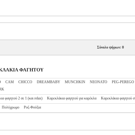
Σύνολο ψήφων: 0
ΑΡΕΚΛΑΚΙΑ ΦΑΓΗΤΟΥ
O
CAM
CHICCO
DREAMBABY
MUNCHKIN
NEONATO
PEG-PEREGO
RK
α φαγητού 2 σε 1 (και relax)
Καρεκλάκια φαγητού για καρέκλα
Καρεκλάκια φαγητού σ
Πολύχρωμο
Ροζ-Φούξια