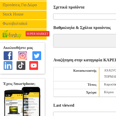
Προτάσεις Για Δώρα
Σχετικά προϊόντα
Stock House
Φωτοβολταϊκά
Βαθμολογία & Σχόλια προιόντος
SUPER MARKET
Αναζήτηση στην κατηγορία Κ
Κατασκευαστής
ASALV
TOPMA
Τύπος
Καρεκλάκι
Χρώμα
Κίτρινο
Last viewed