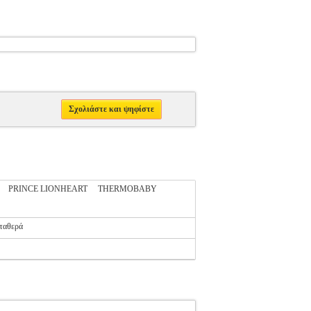
Σχολιάστε και ψηφίστε
PRINCE LIONHEART
THERMOBABY
ταθερά