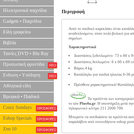
Ηλεκτρονικά παιχνίδια
Περιγραφή
Gadgets • Παιχνίδια
Αυτό το παιδικό καρεκλάκι είναι κατάλλ
Είδη γραφείου
αναδιπλούμενο, τόσο πολύ βολικό για απ
σημείων.
Βιβλία
Χαρακτηριστικά
Ταινίες DVD • Blu Ray
Διαστάσεις ξεδιπλωμένο: 73 x 60 x 
Διαστάσεις διπλωμένο: 6 x 60 x 69 c
Προσωπική φροντίδα
ΝΕΟ
Βάρος 4 kg
Κατάλληλο για παιδιά ηλικίας 6-36 
Ενδυση • Υπόδηση
ΝΕΟ
Πρόσθετα χαρακτηριστικά>Κατάλληλο 
Αθλητικά είδη
Βρεφικά • Παιδικά
Τα προϊόντα των κατηγοριώ
το site
Plus4u.gr
. Η υποστήριξη μετά τη
Crazy Sundays
τηλεφωνικό κέντρο 211 2000 700.
ΠΡΟΣΦΟΡΕΣ
Μπορείτε να συνδυάσετε τα προϊόντα αυτ
Eshop Specials
ΠΡΟΣΦΟΡΕΣ
παραλάβετε από οποιοδήποτε eshop poin
Zen 10
ΠΡΟΣΦΟΡΕΣ