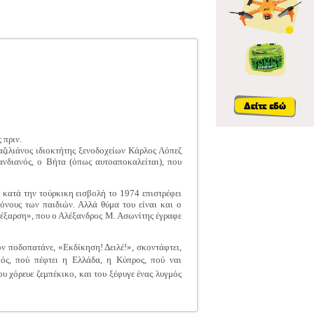
 πριν.
ζιλιάνος ιδιοκτήτης ξενοδοχείων Κάρλος Λόπεζ
ανδιανός, ο Βήτα (όπως αυτοαποκαλείται), που
 κατά την τούρκικη εισβολή το 1974 επιστρέφει
όνους των παιδιών. Αλλά θύμα του είναι και ο
ι έξαρση», που ο Αλέξανδρος Μ. Ασωνίτης έγραφε
ν ποδοπατάνε, «Εκδίκηση! Δειλέ!», σκοντάφτει,
ικός, πού πέφτει η Ελλάδα, η Κύπρος, πού ναι
υ χόρευε ζεμπέκικο, και του ξέφυγε ένας λυγμός