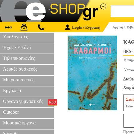
Login / Εγγραφή
Αρχική
>
Βιβλ
Υπολογιστές
ΚΑ
Ήχος • Εικόνα
BKS.
Τηλεπικοινωνίες
Κατηγ
Λευκές συσκευές
Υποκα
Διαθε
Μικροσυσκευές
Χωρίς
Εργαλεία
Στα
Οργανα γυμναστικής
ΝΕΟ
Εδώ 
Outdoor
Μουσικά όργανα
Προτειν
Security