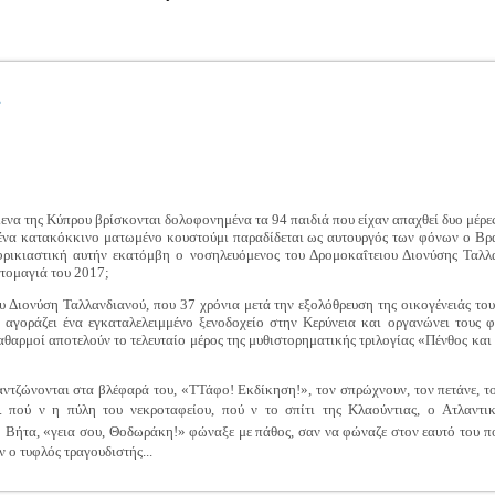
Σ
ενα της Κύπρου βρίσκονται δολοφονημένα τα 94 παιδιά που είχαν απαχθεί δυο μέρες
ένα κατακόκκινο ματωμένο κουστούμι παραδίδεται ως αυτουργός των φόνων ο Βρα
 φρικιαστική αυτήν εκατόμβη ο νοσηλευόμενος του Δρομοκαΐτειου Διονύσης Ταλλ
ωτομαγιά του 2017;
υ Διονύση Ταλλανδιανού, που 37 χρόνια μετά την εξολόθρευση της οικογένειάς του
 αγοράζει ένα εγκαταλελειμμένο ξενοδοχείο στην Κερύνεια και οργανώνει τους φ
θαρμοί αποτελούν το τελευταίο μέρος της μυθιστορηματικής τριλογίας «Πένθος κα
αντζώνονται στα βλέφαρά του, «ΤΤάφο! Εκδίκηση!», τον σπρώχνουν, τον πετάνε, το
. πού ν η πύλη του νεκροταφείου, πού ν το σπίτι της Κλαούντιας, ο Ατλαντ
ά ο Βήτα, «γεια σου, Θοδωράκη!» φώναξε με πάθος, σαν να φώναζε στον εαυτό του πο
 ο τυφλός τραγουδιστής...