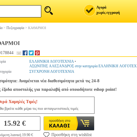
Αγορά
χωρίς εγγραφή
ία
>
Πεζογραφία
>
ΚΑΘΑΡΜΟΙ
ΘΑΡΜΟΙ
0178844
ορία
ΕΛΛΗΝΙΚΗ ΛΟΓΟΤΕΧΝΙΑ
•
ΑΣΩΝΙΤΗΣ ΑΛΕΞΑΝΔΡΟΣ στην κατηγορία ΕΛΛΗΝΙΚΗ ΛΟΓΟΤΕ
τηγορία
ΣΥΓΧΡΟΝΗ ΛΟΓΟΤΕΧΝΙΑ
σιμότητα: Αναμένεται νέα διαθεσιμότητα μετά τις 24-8
 έξοδα αποστολής για παραλαβή από οποιοδήποτε eshop point!
θερά Χαμηλές Τιμές!
θα βρείτε κάθε μέρα τις πιο ανταγωνιστικές τιμές
15.92 €
Προσθήκη στη wishlist
όμενη λιανική 19.90 €