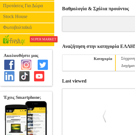
Προτάσεις Για Δώρα
Βαθμολογία & Σχόλια προιόντος
Stock House
Φωτοβολταϊκά
SUPER MARKET
Αναζήτηση στην κατηγορία ΕΛ
Κατηγορία
Σύγχρονη
Διηγήματ
Last viewed