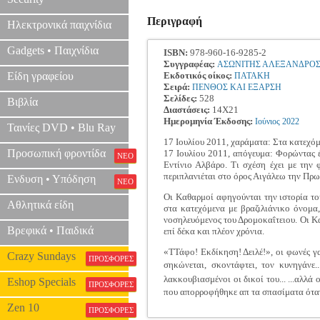
Περιγραφή
Ηλεκτρονικά παιχνίδια
Gadgets • Παιχνίδια
ISBN:
978-960-16-9285-2
Συγγραφέας:
ΑΣΩΝΙΤΗΣ ΑΛΕΞΑΝΔΡΟ
Είδη γραφείου
Εκδοτικός οίκος:
ΠΑΤΑΚΗ
Σειρά:
ΠΕΝΘΟΣ ΚΑΙ ΕΞΑΡΣΗ
Σελίδες:
528
Βιβλία
Διαστάσεις:
14Χ21
Ημερομηνία Έκδοσης:
Ιούνιος
2022
Ταινίες DVD • Blu Ray
17 Ιουλίου 2011, χαράματα: Στα κατεχόμ
Προσωπική φροντίδα
17 Ιουλίου 2011, απόγευμα: Φορώντας 
ΝΕΟ
Εντίνιο Αλβάρο. Τι σχέση έχει με την
περιπλανιέται στο όρος Αιγάλεω την Πρ
Ενδυση • Υπόδηση
ΝΕΟ
Οι Καθαρμοί αφηγούνται την ιστορία το
Αθλητικά είδη
στα κατεχόμενα με βραζιλιάνικο όνομα,
νοσηλευόμενος του Δρομοκαΐτειου. Οι Κα
Βρεφικά • Παιδικά
επί δέκα και πλέον χρόνια.
«ΤΤάφο! Εκδίκηση! Δειλέ!», οι φωνές γ
Crazy Sundays
ΠΡΟΣΦΟΡΕΣ
σηκώνεται, σκοντάφτει, τον κυνηγάνε..
λακκουβιασμένοι οι δικοί του... ...αλλ
Eshop Specials
ΠΡΟΣΦΟΡΕΣ
που απορροφήθηκε απ τα σπασίματα όταν
Zen 10
ΠΡΟΣΦΟΡΕΣ