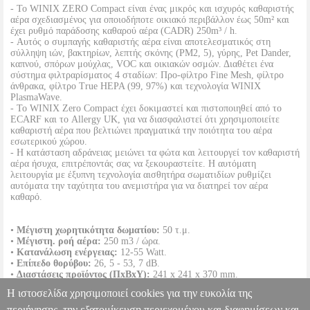
- Το WINIX ZERO Compact είναι ένας μικρός και ισχυρός καθαριστής
αέρα σχεδιασμένος για οποιοδήποτε οικιακό περιβάλλον έως 50m² και
έχει ρυθμό παράδοσης καθαρού αέρα (CADR) 250m³ / h.
- Αυτός ο συμπαγής καθαριστής αέρα είναι αποτελεσματικός στη
σύλληψη ιών, βακτηρίων, λεπτής σκόνης (PM2, 5), γύρης, Pet Dander,
καπνού, σπόρων μούχλας, VOC και οικιακών οσμών. Διαθέτει ένα
σύστημα φιλτραρίσματος 4 σταδίων: Προ-φίλτρο Fine Mesh, φίλτρο
άνθρακα, φίλτρο True HEPA (99, 97%) και τεχνολογία WINIX
PlasmaWave.
- Το WINIX Zero Compact έχει δοκιμαστεί και πιστοποιηθεί από το
ECARF και το Allergy UK, για να διασφαλιστεί ότι χρησιμοποιείτε
καθαριστή αέρα που βελτιώνει πραγματικά την ποιότητα του αέρα
εσωτερικού χώρου.
- Η κατάσταση αδράνειας μειώνει τα φώτα και λειτουργεί τον καθαριστή
αέρα ήσυχα, επιτρέποντάς σας να ξεκουραστείτε. Η αυτόματη
λειτουργία με έξυπνη τεχνολογία αισθητήρα σωματιδίων ρυθμίζει
αυτόματα την ταχύτητα του ανεμιστήρα για να διατηρεί τον αέρα
καθαρό.
•
Μέγιστη χωρητικότητα δωματίου:
50 τ.μ.
•
Μέγιστη. ροή αέρα:
250 m3 / ώρα.
•
Κατανάλωση ενέργειας:
12-55 Watt.
•
Επίπεδο θορύβου:
26, 5 - 53, 7 dB.
•
Διαστάσεις προϊόντος (ΠxBxΥ):
241 x 241 x 370 mm.
•
Βάρος προϊόντος:
3, 1 κιλά.
Η ιστοσελίδα χρησιμοποιεί cookies για την ευκολία της
•
Χρώμα:
Μαύρο/Λευκό.
•
Εγγύηση:
2 έτη.
περιήγησης, την εξατομίκευση περιεχομένου και διαφημίσεων και
DOA 7 ημερών