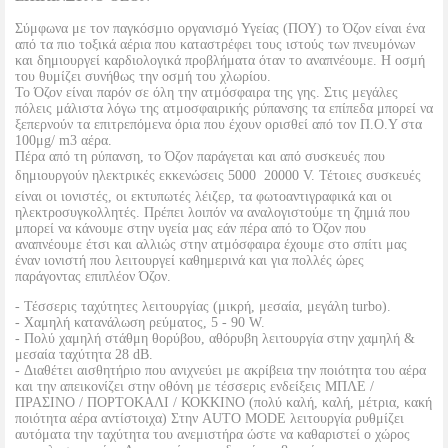
Σύμφωνα με τον παγκόσμιο οργανισμό Υγείας (ΠΟΥ) το Όζον είναι ένα
από τα πιο τοξικά αέρια που καταστρέφει τους ιστούς των πνευμόνων
και δημιουργεί καρδιολογικά προβλήματα όταν το αναπνέουμε. Η οσμή
του θυμίζει συνήθως την οσμή του χλωρίου.
Το Όζον είναι παρόν σε όλη την ατμόσφαιρα της γης. Στις μεγάλες
πόλεις μάλιστα λόγω της ατμοσφαιρικής ρύπανσης τα επίπεδα μπορεί να
ξεπερνούν τα επιτρεπόμενα όρια που έχουν ορισθεί από τον Π.Ο.Υ στα
100μg/ m3 αέρα.
Πέρα από τη ρύπανση, το Όζον παράγεται και από συσκευές που
δημιουργούν ηλεκτρικές εκκενώσεις 5000  20000 V. Τέτοιες συσκευές
είναι οι ιονιστές, οι εκτυπωτές λέιζερ, τα φωτοαντιγραφικά και οι
ηλεκτροσυγκολλητές. Πρέπει λοιπόν να αναλογιστούμε τη ζημιά που
μπορεί να κάνουμε στην υγεία μας εάν πέρα από το Όζον που
αναπνέουμε έτσι και αλλιώς στην ατμόσφαιρα έχουμε στο σπίτι μας
έναν ιονιστή που λειτουργεί καθημερινά και για πολλές ώρες
παράγοντας επιπλέον Όζον.
- Τέσσερις ταχύτητες λειτουργίας (μικρή, μεσαία, μεγάλη turbo).
- Χαμηλή κατανάλωση ρεύματος, 5 - 90 W.
- Πολύ χαμηλή στάθμη θορύβου, αθόρυβη λειτουργία στην χαμηλή &
μεσαία ταχύτητα 28 dB.
- Διαθέτει αισθητήριο που ανιχνεύει με ακρίβεια την ποιότητα του αέρα
και την απεικονίζει στην οθόνη με τέσσερις ενδείξεις ΜΠΛΕ /
ΠΡΑΣΙΝΟ / ΠΟΡΤΟΚΑΛΙ / ΚΟΚΚΙΝΟ (πολύ καλή, καλή, μέτρια, κακή
ποιότητα αέρα αντίστοιχα) Στην AUTO MODE λειτουργία ρυθμίζει
αυτόματα την ταχύτητα του ανεμιστήρα ώστε να καθαριστεί ο χώρος