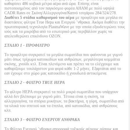
καθαρίσει 486 κυβικά μέτρα αέρα ανά ώρα. Επίσης είναι
πιστοποιημένος από τον παγκόσμιο φορέα ΑΗΑΜ με πολύ υψηλά
CADR Rates σε Σκόνη/Αλλεργιογόνα/Καπνό τσιγάρου 284/324/278.
Διαθέτει 5 στάδια καθαρισμού του αέρα
με προφίλτρο και μεγάλα σε
διαστάσεις φίλτρα True Hepa και Ενεργού ’νθρακα. Ακόμα διαθέτει την
πρωτοποριακή τεχνολογία PlasmaWave με την οποία εξουδετερώνει τους
ιούς και τα μικρόβια από το εσωτερικό μας περιβάλλον χωρίς να
απελευθερώνει επικίνδυνο ΟΖΟΝ.
ΣΤΑΔΙΟ 1 - ΠΡΟΦΙΛΤΡΟ
Το προφίλτρο συγκρατεί τα μεγάλα σωματίδια που φαίνονται με γυμνό
μάτι όπως τρίχωμα κατοικιδίων και ανθρώπων, μεγαλύτερα κομμάτια
σκόνης, χνούδι κτλ. Είναι πλενόμενο και πρέπει να το ελέγχουμε και
καθαρίζουμε τουλάχιστον μια φορά κάθε 1-2 μήνες. Εξαρτάται από το
εαν έχουμε στο χώρο μας κατοικίδιο ή χνουδωτά αντικείμενα.
ΣΤΑΔΙΟ 2 - ΦΙΛΤΡΟ TRUE HEPA
Το φίλτρο HEPA συγκρατεί τα πολύ μικρά σωματίδια που υπάρχουν
αλλά δεν βλέπουμε με γυμνό μάτι. Τέτοια είναι η σκόνη, τα
αλλεργιογόνα, τα σπόρια μυκήτων, τα βακτήρια, η γύρη, σωματίδια από
τα υλικά του σπιτιού και τα έπιπλα, από κατοικίδια, από ανθρώπους
κλπ.
ΣΤΑΔΙΟ 3 - ΦΙΛΤΡΟ ΕΝΕΡΓΟΥ ΑΝΘΡΑΚΑ
Το Φίλτρο Ενεργού ’νθρακα απορροφά τοξικούς αέριους ρύπους και