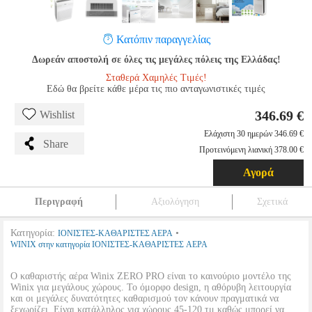
Κατόπιν παραγγελίας
Δωρεάν αποστολή σε όλες τις μεγάλες πόλεις της Ελλάδας!
Σταθερά Χαμηλές Τιμές!
Εδώ θα βρείτε κάθε μέρα τις πιο ανταγωνιστικές τιμές
346.69 €
Wishlist
Ελάχιστη 30 ημερών 346.69 €
Share
Προτεινόμενη λιανική 378.00 €
Αγορά
Περιγραφή
Αξιολόγηση
Σχετικά
Κατηγορία:
•
ΙΟΝΙΣΤΕΣ-ΚΑΘΑΡΙΣΤΕΣ ΑΕΡΑ
WINIX στην κατηγορία ΙΟΝΙΣΤΕΣ-ΚΑΘΑΡΙΣΤΕΣ ΑΕΡΑ
Ο καθαριστής αέρα Winix ZERO PRO είναι το καινούριο μοντέλο της
Winix για μεγάλους χώρους. Το όμορφο design, η αθόρυβη λειτουργία
και οι μεγάλες δυνατότητες καθαρισμού τον κάνουν πραγματικά να
ξεχωρίζει. Είναι κατάλληλος για χώρους 45-120 τμ καθώς μπορεί να