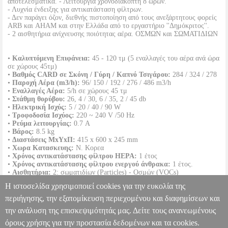
αποτελεσματικά. - Λειτουργία χρονοδιακόπτη 8 ωρών.
- Λυχνία ένδειξης για αντικατάσταση φίλτρων.
- Δεν παράγει όζον, διεθνής πιστοποίηση από τους ανεξάρτητους φορείς
ARB και AHAM και στην Ελλάδα από το εργαστήριο ''Δημόκριτος''.
- 2 αισθητήρια ανίχνευσης ποιότητας αέρα. ΟΣΜΩΝ και ΣΩΜΑΤΙΔΙΩΝ
•
Καλυπτόμενη Επιφάνεια:
45 - 120 τμ (5 εναλλαγές του αέρα ανά ώρα
σε χώρους 45τμ)
•
Βαθμός CARD σε Σκόνη / Γύρη / Καπνό Τσιγάρου:
284 / 324 / 278
•
Παροχή Αέρα (m3/h):
96/ 150 / 192 / 276 / 486 m3/h
•
Εναλλαγές Αέρα:
5/h σε χώρους 45 τμ
•
Στάθμη θορύβου:
26, 4 / 30, 6 / 35, 2 / 45 db
•
Ηλεκτρική Ισχύς:
5 / 20 / 40 / 90 W
•
Τροφοδοσία Ισχύος:
220 ~ 240 V /50 Hz
•
Ρεύμα λειτουργίας:
0.7 A
•
Βάρος:
8.5 kg
•
Διαστάσεις MxYxΠ:
415 x 600 x 245 mm
•
Χωρα Κατασκευης:
Ν. Κορεα
•
Χρόνος αντικατάστασης φίλτρου HEPA:
1 έτος
•
Χρόνος αντικατάστασης φίλτρου ενεργού άνθρακα:
1 έτος.
•
Αισθητήρια:
2: σωματιδίων (Particles) - Οσμών (VOCs)
•
Πιστοποιητικά:
CE, ROHS / REACH, Energy Star, CARB, AHAM,
Η ιστοσελίδα χρησιμοποιεί cookies για την ευκολία της
WEEE, Δημόκριτος.
•
Εγγύηση:
2 χρόνια.
περιήγησης, την εξατομίκευση περιεχομένου και διαφημίσεων και
DOA 7 ημερών
την ανάλυση της επισκεψιμότητάς μας. Δείτε τους ανανεωμένους
ΚΑΘΑΡΙΣΤΗΣ ΑΕΡΑ WINIX ZERO PRO
HAP.003549
HAP.003549
WINIX
WINIX
ΙΟΝΙΣΤΕΣ-ΚΑΘΑΡΙΣΤΕΣ ΑΕΡΑ
όρους χρήσης για την προστασία δεδομένων και τα cookies.