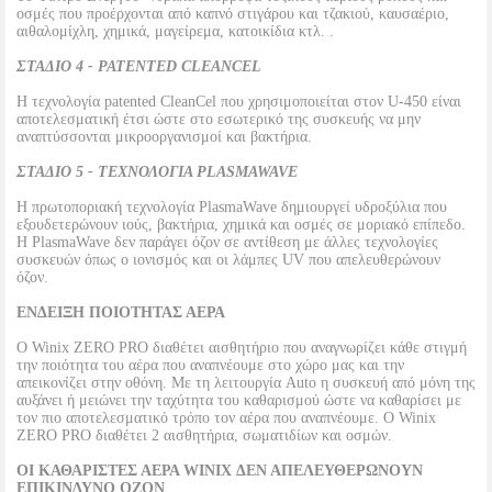
οσμές που προέρχονται από καπνό στιγάρου και τζακιού, καυσαέριο,
αιθαλομίχλη, χημικά, μαγείρεμα, κατοικίδια κτλ. .
ΣΤΑΔΙΟ 4 - PATENTED CLEANCEL
Η τεχνολογία patented CleanCel που χρησιμοποιείται στον U-450 είναι
αποτελεσματική έτσι ώστε στο εσωτερικό της συσκευής να μην
αναπτύσσονται μικροοργανισμοί και βακτήρια.
ΣΤΑΔΙΟ 5 - TΕΧΝΟΛΟΓΙΑ PLASMAWAVE
Η πρωτοποριακή τεχνολογία PlasmaWave δημιουργεί υδροξύλια που
εξουδετερώνουν ιούς, βακτήρια, χημικά και οσμές σε μοριακό επίπεδο.
Η PlasmaWave δεν παράγει όζον σε αντίθεση με άλλες τεχνολογίες
συσκευών όπως ο ιονισμός και οι λάμπες UV που απελευθερώνουν
όζον.
ΕΝΔΕΙΞΗ ΠΟΙΟΤΗΤΑΣ ΑΕΡΑ
Ο Winix ZERO PRO διαθέτει αισθητήριο που αναγνωρίζει κάθε στιγμή
την ποιότητα του αέρα που αναπνέουμε στο χώρο μας και την
απεικονίζει στην οθόνη. Με τη λειτουργία Auto η συσκευή από μόνη της
αυξάνει ή μειώνει την ταχύτητα του καθαρισμού ώστε να καθαρίσει με
τον πιο αποτελεσματικό τρόπο τον αέρα που αναπνέουμε. O Winix
ZERO PRO διαθέτει 2 αισθητήρια, σωματιδίων και οσμών.
ΟΙ ΚΑΘΑΡΙΣΤΕΣ ΑΕΡΑ WINIX ΔΕΝ ΑΠΕΛΕΥΘΕΡΩΝΟΥΝ
ΕΠΙΚΙΝΔΥΝΟ ΟΖΟΝ