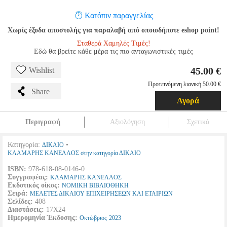
Κατόπιν παραγγελίας
Χωρίς έξοδα αποστολής για παραλαβή από οποιοδήποτε eshop point!
Σταθερά Χαμηλές Τιμές!
Εδώ θα βρείτε κάθε μέρα τις πιο ανταγωνιστικές τιμές
45.00 €
Wishlist
Προτεινόμενη λιανική 50.00 €
Share
Αγορά
Περιγραφή
Αξιολόγηση
Σχετικά
Κατηγορία:
•
ΔΙΚΑΙΟ
ΚΛΑΜΑΡΗΣ ΚΑΝΕΛΛΟΣ στην κατηγορία ΔΙΚΑΙΟ
ISBN:
978-618-08-0146-0
Συγγραφέας:
ΚΛΑΜΑΡΗΣ ΚΑΝΕΛΛΟΣ
Εκδοτικός οίκος:
ΝΟΜΙΚΗ ΒΙΒΛΙΟΘΗΚΗ
Σειρά:
ΜΕΛΕΤΕΣ ΔΙΚΑΙΟΥ ΕΠΙΧΕΙΡΗΣΕΩΝ ΚΑΙ ΕΤΑΙΡΙΩΝ
Σελίδες:
408
Διαστάσεις:
17Χ24
Ημερομηνία Έκδοσης:
Οκτώβριος
2023