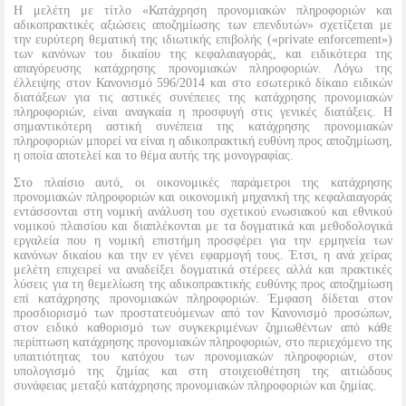
Η μελέτη με τίτλο «Κατάχρηση προνομιακών πληροφοριών και
αδικοπρακτικές αξιώσεις αποζημίωσης των επενδυτών» σχετίζεται με
την ευρύτερη θεματική της ιδιωτικής επιβολής («private enforcement»)
των κανόνων του δικαίου της κεφαλαιαγοράς, και ειδικότερα της
απαγόρευσης κατάχρησης προνομιακών πληροφοριών. Λόγω της
έλλειψης στον Κανονισμό 596/2014 και στο εσωτερικό δίκαιο ειδικών
διατάξεων για τις αστικές συνέπειες της κατάχρησης προνομιακών
πληροφοριών, είναι αναγκαία η προσφυγή στις γενικές διατάξεις. Η
σημαντικότερη αστική συνέπεια της κατάχρησης προνομιακών
πληροφοριών μπορεί να είναι η αδικοπρακτική ευθύνη προς αποζημίωση,
η οποία αποτελεί και το θέμα αυτής της μονογραφίας.
Στο πλαίσιο αυτό, οι οικονομικές παράμετροι της κατάχρησης
προνομιακών πληροφοριών και οικονομική μηχανική της κεφαλαιαγοράς
εντάσσονται στη νομική ανάλυση του σχετικού ενωσιακού και εθνικού
νομικού πλαισίου και διαπλέκονται με τα δογματικά και μεθοδολογικά
εργαλεία που η νομική επιστήμη προσφέρει για την ερμηνεία των
κανόνων δικαίου και την εν γένει εφαρμογή τους. Έτσι, η ανά χείρας
μελέτη επιχειρεί να αναδείξει δογματικά στέρεες αλλά και πρακτικές
λύσεις για τη θεμελίωση της αδικοπρακτικής ευθύνης προς αποζημίωση
επί κατάχρησης προνομιακών πληροφοριών. Έμφαση δίδεται στον
προσδιορισμό των προστατευόμενων από τον Κανονισμό προσώπων,
στον ειδικό καθορισμό των συγκεκριμένων ζημιωθέντων από κάθε
περίπτωση κατάχρησης προνομιακών πληροφοριών, στο περιεχόμενο της
υπαιτιότητας του κατόχου των προνομιακών πληροφοριών, στον
υπολογισμό της ζημίας και στη στοιχειοθέτηση της αιτιώδους
συνάφειας μεταξύ κατάχρησης προνομιακών πληροφοριών και ζημίας.